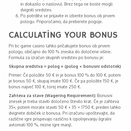
in dokazilo o naslovu). Brez tega ne boste mogli
dvigniti sredstev.
Po potrditvi se prijavite in izberite bonus ob prvem
pologu. Priporočamo, da preberete pogoje.
CALCULATING YOUR BONUS
Pri bc game casino lahko pričakujete bonus ob prvem
pologu, običajno do 100 % zneska do določene višine.
Formula za izračun skupnih sredstev po bonusu je:
Skupna sredstva = polog + (polog × bonusni odstotek)
Primer: Če položite 50 € in je bonus 100 % do 100 €, potem
je bonus 50 €, skupaj imate 100 €. Če pa položite 150 €, je
bonus največ 100 €, torej imate 250 €.
Zahteva za stave (Wagering Requirement):
Bonusni
znesek je treba staviti določeno število krat. Če je zahteva
35×, potem morate staviti 50 € × 35 = 1750 €, preden lahko
dvignete dobiček iz bonusa. Pri izračunu upoštevajte, da
različne igre prispevajo različno k izpolnjevanju (igralni
avtomati 100 %, mizne igre manj).