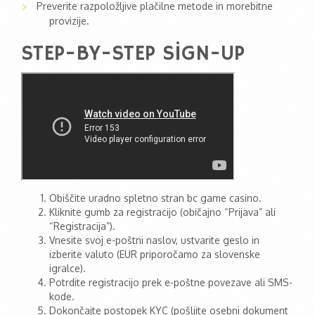
Preverite razpoložljive plačilne metode in morebitne
provizije.
STEP-BY-STEP SIGN-UP
Obiščite uradno spletno stran bc game casino.
Kliknite gumb za registracijo (običajno “Prijava” ali
“Registracija”).
Vnesite svoj e-poštni naslov, ustvarite geslo in
izberite valuto (EUR priporočamo za slovenske
igralce).
Potrdite registracijo prek e-poštne povezave ali SMS-
kode.
Dokončajte postopek KYC (pošljite osebni dokument