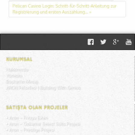
Pelican Casino Login: Schritt-für-Schritt-Anleitung zur
Registrierung und ersten Auszahlung… »
KURUMSAL
Hakkımızda
Yönetim
Başkan'ın Mesajı
ARON Felsefesi | Building With Genius
SATIŞTA OLAN PROJELER
• Aron –
Frezya Evleri
• Aron –
Özkanlar Select Suits Projesi
• Aron –
Prestige Projesi