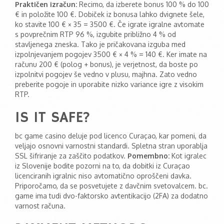
Praktičen izračun:
Recimo, da izberete bonus 100 % do 100
€ in položite 100 €. Dobiček iz bonusa lahko dvignete šele,
ko stavite 100 € × 35 = 3500 €. Če igrate igralne avtomate
s povprečnim RTP 96 %, izgubite približno 4 % od
stavljenega zneska. Tako je pričakovana izguba med
izpolnjevanjem pogojev 3500 € × 4 % = 140 €. Ker imate na
računu 200 € (polog + bonus), je verjetnost, da boste po
izpolnitvi pogojev še vedno v plusu, majhna. Zato vedno
preberite pogoje in uporabite nizko variance igre z visokim
RTP.
IS IT SAFE?
bc game casino deluje pod licenco Curaçao, kar pomeni, da
veljajo osnovni varnostni standardi. Spletna stran uporablja
SSL šifriranje za zaščito podatkov.
Pomembno:
Kot igralec
iz Slovenije bodite pozorni na to, da dobitki iz Curaçao
licenciranih igralnic niso avtomatično oproščeni davka.
Priporočamo, da se posvetujete z davčnim svetovalcem. bc.
game ima tudi dvo-faktorsko avtentikacijo (2FA) za dodatno
varnost računa.