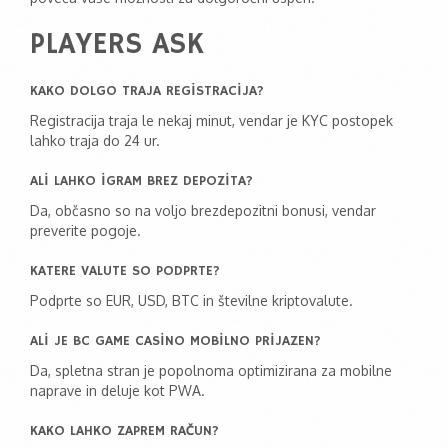
PLAYERS ASK
KAKO DOLGO TRAJA REGISTRACIJA?
Registracija traja le nekaj minut, vendar je KYC postopek
lahko traja do 24 ur.
ALI LAHKO IGRAM BREZ DEPOZITA?
Da, občasno so na voljo brezdepozitni bonusi, vendar
preverite pogoje.
KATERE VALUTE SO PODPRTE?
Podprte so EUR, USD, BTC in številne kriptovalute.
ALI JE BC GAME CASINO MOBILNO PRIJAZEN?
Da, spletna stran je popolnoma optimizirana za mobilne
naprave in deluje kot PWA.
KAKO LAHKO ZAPREM RAČUN?