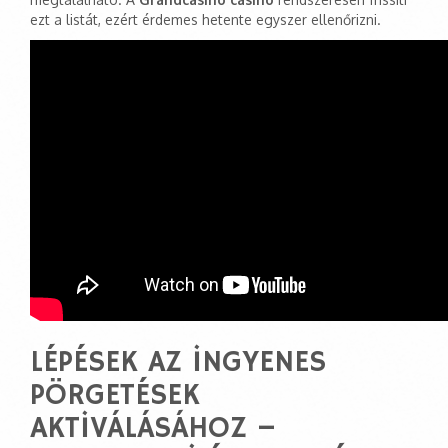
ezt a listát, ezért érdemes hetente egyszer ellenőrizni.
LÉPÉSEK AZ INGYENES
PÖRGETÉSEK
AKTIVÁLÁSÁHOZ –