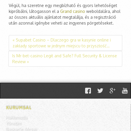
Végül, ha szeretne egy megbízható és gyors lehetőséget
kipróbálni, látogasson el a
Grand casino
weboldalára, ahol
az összes aktuális ajánlatot megtalálja, és a regisztráció
után azonnal igénybe veheti az ingyenes pörgetéseket.
« Supabet Casino – Dlaczego gra w kasynie online i
zakłady sportowe w jednym miejscu to przyszłość…
Is Mr-bet-casino Legit and Safe? Full Security & License
Review »
KURUMSAL
Hakkımızda
Yönetim
Başkan'ın Mesajı