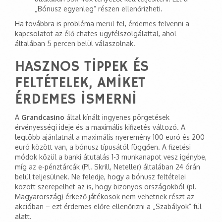
„Bónusz egyenleg” részen ellenőrizheti.
Ha továbbra is probléma merül fel, érdemes felvenni a
kapcsolatot az élő chates ügyfélszolgálattal, ahol
általában 5 percen belül válaszolnak.
HASZNOS TIPPEK ÉS
FELTÉTELEK, AMIKET
ÉRDEMES ISMERNI
A
Grandcasino
által kínált ingyenes pörgetések
érvényességi ideje és a maximális kifizetés változó. A
legtöbb ajánlatnál a maximális nyeremény 100 euró és 200
euró között van, a bónusz típusától függően. A fizetési
módok közül a banki átutalás 1-3 munkanapot vesz igénybe,
míg az e-pénztárcák (Pl. Skrill, Neteller) általában 24 órán
belül teljesülnek. Ne feledje, hogy a bónusz feltételei
között szerepelhet az is, hogy bizonyos országokból (pl.
Magyarország) érkező játékosok nem vehetnek részt az
akcióban – ezt érdemes előre ellenőrizni a „Szabályok” fül
alatt.