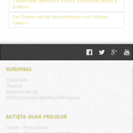
« Bankonbet sprievodca: bonusy, stávkovanie, platby a
podpora
Der Charme und die Besonderheiten vom 5Gringo
Casino »
KURUMSAL
Hakkımızda
Yönetim
Başkan'ın Mesajı
ARON Felsefesi | Building With Genius
SATIŞTA OLAN PROJELER
• Aron –
Frezya Evleri
• Aron –
Özkanlar Select Suits Projesi