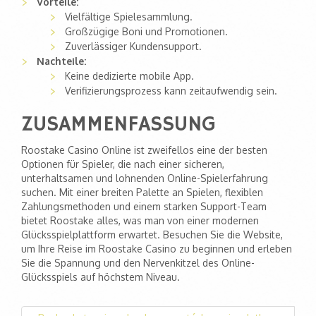
Vorteile:
Vielfältige Spielesammlung.
Großzügige Boni und Promotionen.
Zuverlässiger Kundensupport.
Nachteile:
Keine dedizierte mobile App.
Verifizierungsprozess kann zeitaufwendig sein.
ZUSAMMENFASSUNG
Roostake Casino Online ist zweifellos eine der besten
Optionen für Spieler, die nach einer sicheren,
unterhaltsamen und lohnenden Online-Spielerfahrung
suchen. Mit einer breiten Palette an Spielen, flexiblen
Zahlungsmethoden und einem starken Support-Team
bietet Roostake alles, was man von einer modernen
Glücksspielplattform erwartet. Besuchen Sie die Website,
um Ihre Reise im Roostake Casino zu beginnen und erleben
Sie die Spannung und den Nervenkitzel des Online-
Glücksspiels auf höchstem Niveau.