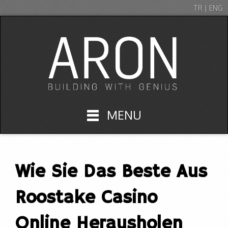
TR | ENG
MENU
Wie Sie Das Beste Aus
Roostake Casino
Online Herausholen