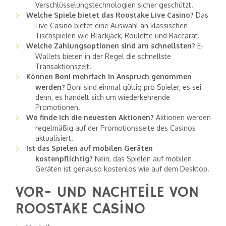
Verschlüsselungstechnologien sicher geschützt.
Welche Spiele bietet das Roostake Live Casino?
Das
Live Casino bietet eine Auswahl an klassischen
Tischspielen wie Blackjack, Roulette und Baccarat.
Welche Zahlungsoptionen sind am schnellsten?
E-
Wallets bieten in der Regel die schnellste
Transaktionszeit.
Können Boni mehrfach in Anspruch genommen
werden?
Boni sind einmal gültig pro Spieler, es sei
denn, es handelt sich um wiederkehrende
Promotionen.
Wo finde ich die neuesten Aktionen?
Aktionen werden
regelmäßig auf der Promotionsseite des Casinos
aktualisiert.
Ist das Spielen auf mobilen Geräten
kostenpflichtig?
Nein, das Spielen auf mobilen
Geräten ist genauso kostenlos wie auf dem Desktop.
VOR- UND NACHTEILE VON
ROOSTAKE CASINO