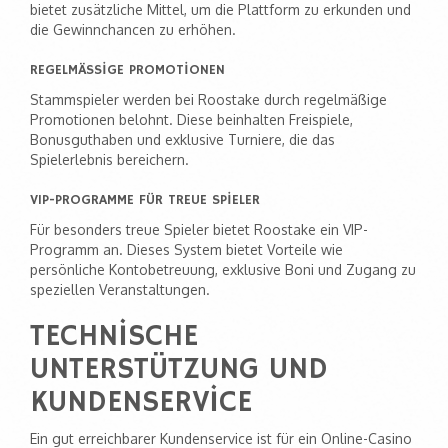
bietet zusätzliche Mittel, um die Plattform zu erkunden und
die Gewinnchancen zu erhöhen.
REGELMÄSSIGE PROMOTIONEN
Stammspieler werden bei Roostake durch regelmäßige
Promotionen belohnt. Diese beinhalten Freispiele,
Bonusguthaben und exklusive Turniere, die das
Spielerlebnis bereichern.
VIP-PROGRAMME FÜR TREUE SPIELER
Für besonders treue Spieler bietet Roostake ein VIP-
Programm an. Dieses System bietet Vorteile wie
persönliche Kontobetreuung, exklusive Boni und Zugang zu
speziellen Veranstaltungen.
TECHNISCHE
UNTERSTÜTZUNG UND
KUNDENSERVICE
Ein gut erreichbarer Kundenservice ist für ein Online-Casino