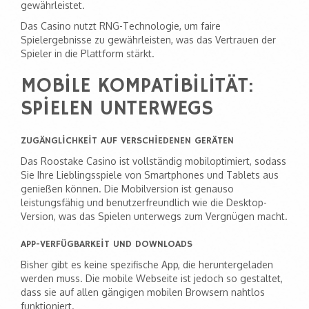
gewährleistet.
Das Casino nutzt RNG-Technologie, um faire
Spielergebnisse zu gewährleisten, was das Vertrauen der
Spieler in die Plattform stärkt.
MOBILE KOMPATIBILITÄT:
SPIELEN UNTERWEGS
ZUGÄNGLICHKEIT AUF VERSCHIEDENEN GERÄTEN
Das Roostake Casino ist vollständig mobiloptimiert, sodass
Sie Ihre Lieblingsspiele von Smartphones und Tablets aus
genießen können. Die Mobilversion ist genauso
leistungsfähig und benutzerfreundlich wie die Desktop-
Version, was das Spielen unterwegs zum Vergnügen macht.
APP-VERFÜGBARKEIT UND DOWNLOADS
Bisher gibt es keine spezifische App, die heruntergeladen
werden muss. Die mobile Webseite ist jedoch so gestaltet,
dass sie auf allen gängigen mobilen Browsern nahtlos
funktioniert.