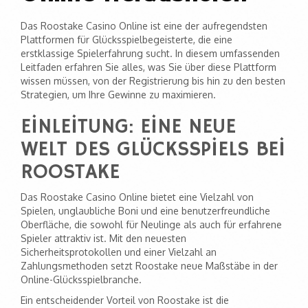
Das Roostake Casino Online ist eine der aufregendsten
Plattformen für Glücksspielbegeisterte, die eine
erstklassige Spielerfahrung sucht. In diesem umfassenden
Leitfaden erfahren Sie alles, was Sie über diese Plattform
wissen müssen, von der Registrierung bis hin zu den besten
Strategien, um Ihre Gewinne zu maximieren.
EINLEITUNG: EINE NEUE
WELT DES GLÜCKSSPIELS BEI
ROOSTAKE
Das Roostake Casino Online bietet eine Vielzahl von
Spielen, unglaubliche Boni und eine benutzerfreundliche
Oberfläche, die sowohl für Neulinge als auch für erfahrene
Spieler attraktiv ist. Mit den neuesten
Sicherheitsprotokollen und einer Vielzahl an
Zahlungsmethoden setzt Roostake neue Maßstäbe in der
Online-Glücksspielbranche.
Ein entscheidender Vorteil von Roostake ist die