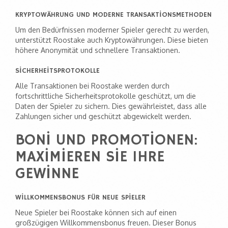
KRYPTOWÄHRUNG UND MODERNE TRANSAKTIONSMETHODEN
Um den Bedürfnissen moderner Spieler gerecht zu werden,
unterstützt Roostake auch Kryptowährungen. Diese bieten
höhere Anonymität und schnellere Transaktionen.
SICHERHEITSPROTOKOLLE
Alle Transaktionen bei Roostake werden durch
fortschrittliche Sicherheitsprotokolle geschützt, um die
Daten der Spieler zu sichern. Dies gewährleistet, dass alle
Zahlungen sicher und geschützt abgewickelt werden.
BONI UND PROMOTIONEN:
MAXIMIEREN SIE IHRE
GEWINNE
WILLKOMMENSBONUS FÜR NEUE SPIELER
Neue Spieler bei Roostake können sich auf einen
großzügigen Willkommensbonus freuen. Dieser Bonus