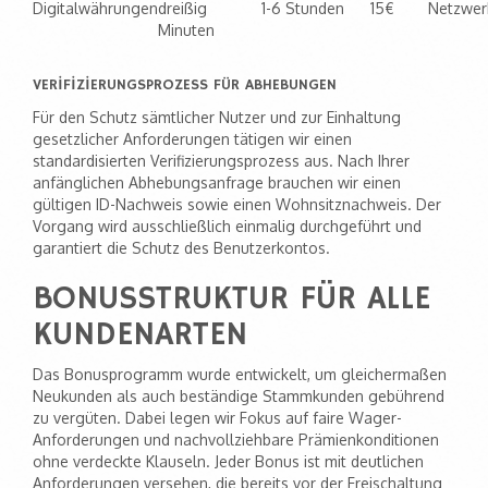
Digitalwährungen
dreißig
1-6 Stunden
15€
Netzwer
Minuten
VERIFIZIERUNGSPROZESS FÜR ABHEBUNGEN
Für den Schutz sämtlicher Nutzer und zur Einhaltung
gesetzlicher Anforderungen tätigen wir einen
standardisierten Verifizierungsprozess aus. Nach Ihrer
anfänglichen Abhebungsanfrage brauchen wir einen
gültigen ID-Nachweis sowie einen Wohnsitznachweis. Der
Vorgang wird ausschließlich einmalig durchgeführt und
garantiert die Schutz des Benutzerkontos.
BONUSSTRUKTUR FÜR ALLE
KUNDENARTEN
Das Bonusprogramm wurde entwickelt, um gleichermaßen
Neukunden als auch beständige Stammkunden gebührend
zu vergüten. Dabei legen wir Fokus auf faire Wager-
Anforderungen und nachvollziehbare Prämienkonditionen
ohne verdeckte Klauseln. Jeder Bonus ist mit deutlichen
Anforderungen versehen, die bereits vor der Freischaltung