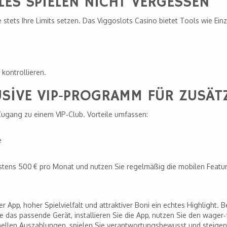
ES SPIELEN NICHT VERGESSEN
stets Ihre Limits setzen. Das Viggoslots Casino bietet Tools wie Einza
 kontrollieren.
USIVE VIP‑PROGRAMM FÜR ZUSÄT
Zugang zu einem VIP‑Club. Vorteile umfassen:
e
estens 500 € pro Monat und nutzen Sie regelmäßig die mobilen Featur
 App, hoher Spielvielfalt und attraktiver Boni ein echtes Highlight.
 das passende Gerät, installieren Sie die App, nutzen Sie den wager‑
chnellen Auszahlungen, spielen Sie verantwortungsbewusst und steigen