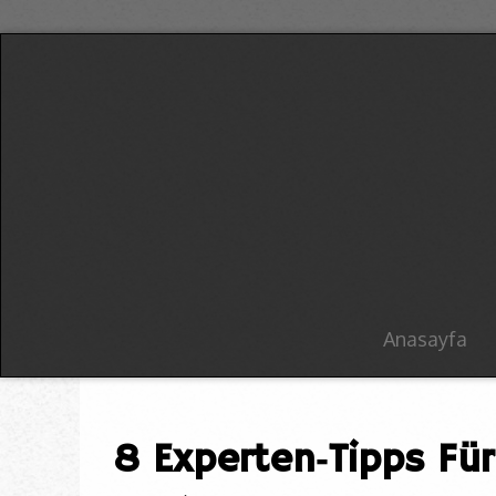
Anasayfa
8 Experten‑Tipps Fü