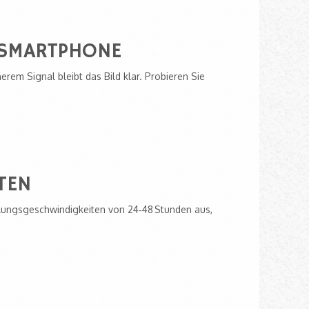
M SMARTPHONE
em Signal bleibt das Bild klar. Probieren Sie
TEN
hlungsgeschwindigkeiten von 24‑48 Stunden aus,