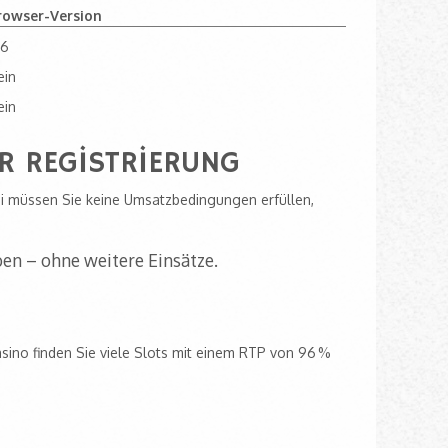
rowser-Version
‑6
ein
ein
R REGISTRIERUNG
ni müssen Sie keine Umsatzbedingungen erfüllen,
eben – ohne weitere Einsätze.
Casino finden Sie viele Slots mit einem RTP von 96 %