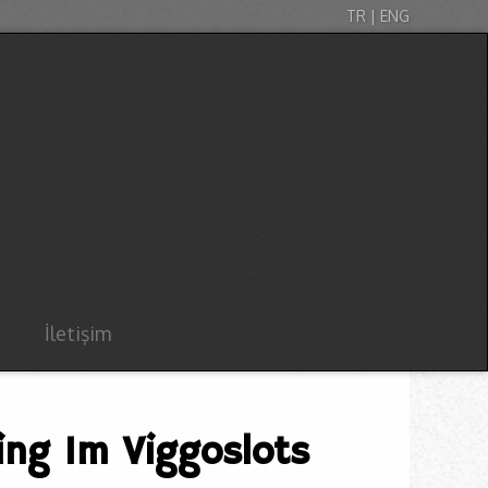
TR | ENG
İletişim
ing Im Viggoslots