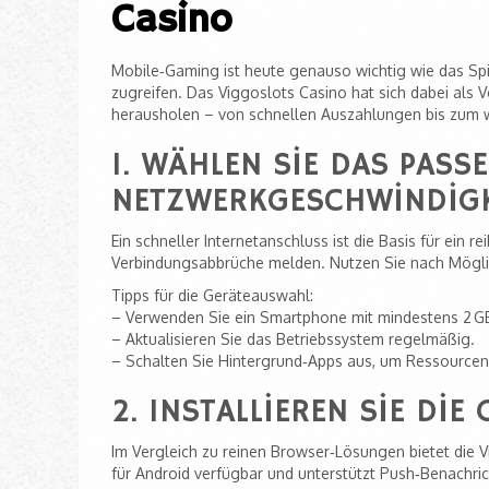
Casino
Mobile‑Gaming ist heute genauso wichtig wie das Spie
zugreifen. Das Viggoslots Casino hat sich dabei als 
herausholen – von schnellen Auszahlungen bis zum 
1. WÄHLEN SIE DAS PASS
NETZWERKGESCHWINDIGK
Ein schneller Internetanschluss ist die Basis für ein 
Verbindungsabbrüche melden. Nutzen Sie nach Möglic
Tipps für die Geräteauswahl:
– Verwenden Sie ein Smartphone mit mindestens 2 
– Aktualisieren Sie das Betriebssystem regelmäßig.
– Schalten Sie Hintergrund‑Apps aus, um Ressourcen
2. INSTALLIEREN SIE DIE
Im Vergleich zu reinen Browser‑Lösungen bietet die V
für Android verfügbar und unterstützt Push‑Benachric