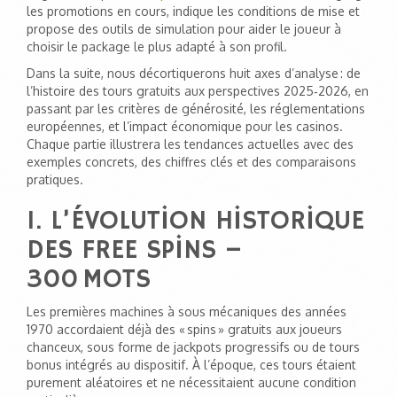
les promotions en cours, indique les conditions de mise et
propose des outils de simulation pour aider le joueur à
choisir le package le plus adapté à son profil.
Dans la suite, nous décortiquerons huit axes d’analyse : de
l’histoire des tours gratuits aux perspectives 2025‑2026, en
passant par les critères de générosité, les réglementations
européennes, et l’impact économique pour les casinos.
Chaque partie illustrera les tendances actuelles avec des
exemples concrets, des chiffres clés et des comparaisons
pratiques.
1. L’ÉVOLUTION HISTORIQUE
DES FREE SPINS –
300 MOTS
Les premières machines à sous mécaniques des années
1970 accordaient déjà des « spins » gratuits aux joueurs
chanceux, sous forme de jackpots progressifs ou de tours
bonus intégrés au dispositif. À l’époque, ces tours étaient
purement aléatoires et ne nécessitaient aucune condition