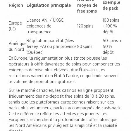
Exemple
Région
Législation principale
moyen de
de pack
free spins
Licence ANJ / UKGC,
100 spins
Europe
exigences de
120 spins
+ 100 %
(UE)
transparence
dépôt
Régulation par état (New
50 spins +
Amérique
Jersey, PA) ou par province
80 spins
50 %
du Nord
(Québec)
dépôt
En Europe, la réglementation plus stricte pousse les
opérateurs à offrir davantage de spins pour compenser les
exigences de mise plus élevées. Aux États‑Unis, les
restrictions varient d’un État à l’autre, ce qui limite souvent
le volume de promotions gratuites.
Sur le marché canadien, les casinos en ligne proposent
fréquemment des no‑deposit free spins de 10 à 20 spins,
tandis que les plateformes européennes misent sur des
packs plus volumineux, parfois accompagnés de cash‑back.
Cette différence reflète les attentes des joueurs : les
Européens recherchent la profondeur de l’offre, alors que
les Nord‑Américains privilégient la simplicité et la rapidité