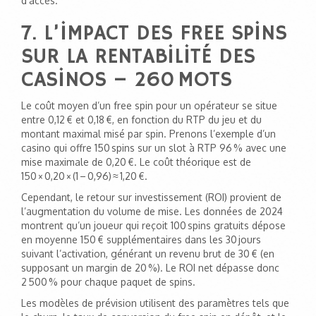
d’accès.
7. L’IMPACT DES FREE SPINS
SUR LA RENTABILITÉ DES
CASINOS – 260 MOTS
Le coût moyen d’un free spin pour un opérateur se situe
entre 0,12 € et 0,18 €, en fonction du RTP du jeu et du
montant maximal misé par spin. Prenons l’exemple d’un
casino qui offre 150 spins sur un slot à RTP 96 % avec une
mise maximale de 0,20 €. Le coût théorique est de
150 × 0,20 × (1 – 0,96) ≈ 1,20 €.
Cependant, le retour sur investissement (ROI) provient de
l’augmentation du volume de mise. Les données de 2024
montrent qu’un joueur qui reçoit 100 spins gratuits dépose
en moyenne 150 € supplémentaires dans les 30 jours
suivant l’activation, générant un revenu brut de 30 € (en
supposant un margin de 20 %). Le ROI net dépasse donc
2 500 % pour chaque paquet de spins.
Les modèles de prévision utilisent des paramètres tels que