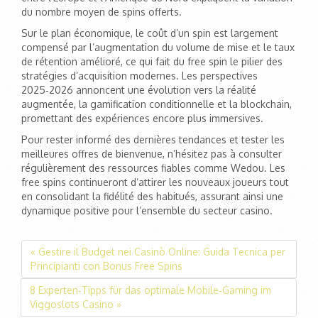
du nombre moyen de spins offerts.
Sur le plan économique, le coût d’un spin est largement
compensé par l’augmentation du volume de mise et le taux
de rétention amélioré, ce qui fait du free spin le pilier des
stratégies d’acquisition modernes. Les perspectives
2025‑2026 annoncent une évolution vers la réalité
augmentée, la gamification conditionnelle et la blockchain,
promettant des expériences encore plus immersives.
Pour rester informé des dernières tendances et tester les
meilleures offres de bienvenue, n’hésitez pas à consulter
régulièrement des ressources fiables comme Wedou. Les
free spins continueront d’attirer les nouveaux joueurs tout
en consolidant la fidélité des habitués, assurant ainsi une
dynamique positive pour l’ensemble du secteur casino.
« Gestire il Budget nei Casinò Online: Guida Tecnica per
Principianti con Bonus Free Spins
8 Experten‑Tipps für das optimale Mobile‑Gaming im
Viggoslots Casino »