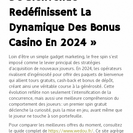
Redéfinissent La
Dynamique Des Bonus
Casino En 2024 »
Loin d’être un simple gadget marketing, le free spin s’est
imposé comme le levier principal des stratégies
d’acquisition de nouveaux joueurs. En 2024, les opérateurs
rivalisent d’ingéniosité pour offrir des paquets de bienvenue
qui allient tours gratuits, cash‑back et bonus de dépôt,
créant ainsi une véritable course à la générosité. Cette
évolution reflète non seulement l’intensification de la
concurrence, mais aussi une meilleure compréhension du
comportement des joueurs : un premier spin gratuit
déclenche la curiosité, puis la mise en jeu, avant même que
le joueur ne touche à son portefeuille.
Pour comparer les meilleures offres du moment, consultez
le guide complet de
https://www.wedou.fr/
. Ce site agrège