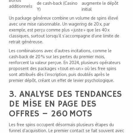
Bonus
de cash‑back (Casino
augmente le dépôt
additionnels
Y)
initial
Un package généreux combine un volume de spins élevé
avec une mise raisonnable. Un wagering de 20 x, par
exemple, est perçu comme plus « juste » que les 40 x
classiques, surtout lorsqu’il s’accompagne d’une limite de
retrait généreuse.
Les combinaisons avec d’autres incitations, comme le
cash‑back de 20 % sur les pertes du premier mois,
renforcent la valeur perçue. En 2024, plusieurs opérateurs
proposent des packages « tout‑en‑un » où les free spins
sont attribués dès l’inscription, puis doublés après le
premier dépôt, créant un effet de levier psychologique.
3. ANALYSE DES TENDANCES
DE MISE EN PAGE DES
OFFRES – 260 MOTS
Les free spins occupent désormais plusieurs étapes du
funnel d’acquisition. Le premier contact se fait souvent avec