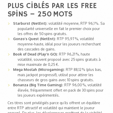
PLUS CIBLÉS PAR LES FREE
SPINS – 250 MOTS
Starburst (NetEnt)
: volatilité moyenne, RTP 96,1 %. Sa
popularité universelle en fait le premier choix pour
les offres de 50 spins gratuits.
Gonzo’s Quest (NetEnt)
: RTP 95,97 %, volatilité
moyenne‑haute, idéal pour les joueurs recherchant
des cascades de gains.
Book of Dead (Play’n GO)
: RTP 96,21 %, haute
volatilité, souvent proposé avec 25 spins gratuits à
mise maximale de 0,25 €.
Mega Moolah (Microgaming)
: RTP 88,12 % (plus bas,
mais jackpot progressif), utilisé pour attirer les
chasseurs de gros gains avec 10 spins gratuits.
Bonanza (Big Time Gaming)
: RTP 96,00 %, volatilité
élevée, fréquemment offert en pack de 30 spins pour
les joueurs expérimentés.
Ces titres sont privilégiés parce qu’ils offrent un équilibre
entre RTP attractif et volatilité qui maintient le joueur
engagé. De plus, les développeurs profitent de la visibilité