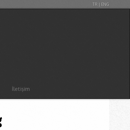
TR | ENG
İletişim
g