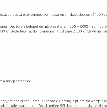
orstå. La oss ta et eksempel: Du mottar en innskuddsbonus på 100 %
 bonus. Det totale beløpet du må omsette er (1000 + 1000) × 35 = 70 0
00 kr. Dette betyr at du i gjennomsnitt vil tape 2 800 kr før du har om
omsetningsberegning.
 betyr at den er regulert av Curacao e-Gaming. Spillere fra Norge 
jekk lokale skatteregler. For sikkerhet: SSL-kryptering beskytter dat