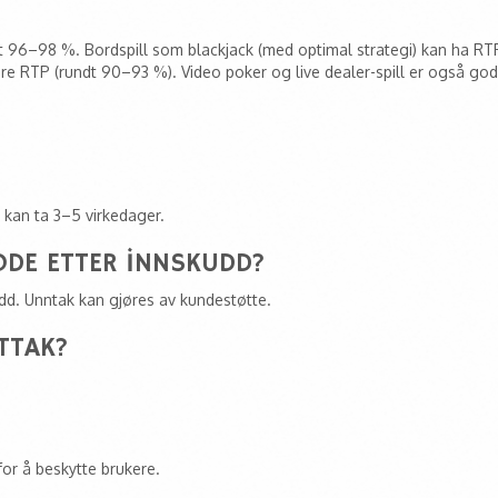
t 96–98 %. Bordspill som blackjack (med optimal strategi) kan ha RTP
re RTP (rundt 90–93 %). Video poker og live dealer-spill er også gode
kan ta 3–5 virkedager.
ODE ETTER INNSKUDD?
d. Unntak kan gjøres av kundestøtte.
TTAK?
for å beskytte brukere.