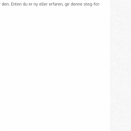
 den. Enten du er ny eller erfaren, gir denne steg-for-