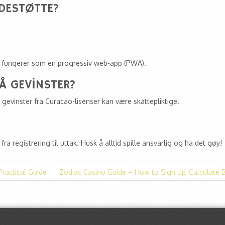
DESTØTTE?
og fungerer som en progressiv web-app (PWA).
PÅ GEVINSTER?
gevinster fra Curacao-lisenser kan være skattepliktige.
ra registrering til uttak. Husk å alltid spille ansvarlig og ha det gøy!
Practical Guide
Zodiac Casino Guide – How to Sign Up, Calculate 