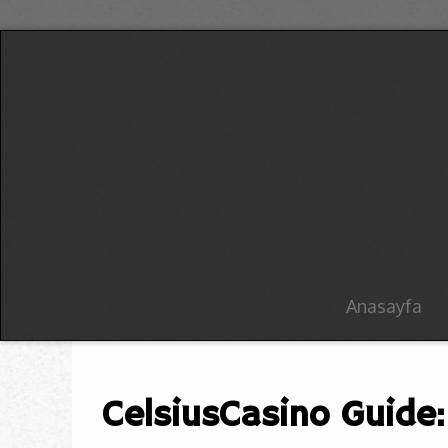
Anasayfa
CelsiusCasino Guide: