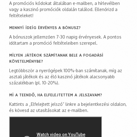
A promóciós kódokat általában e-mailben, a hírlevélben
vagy a kaszinó promóciók oldalán találod. Ellenőrizd a
feltételeket!
MENNYI IDEIG ÉRVÉNYES A BÓNUSZ?
A bónuszok jellemzően 7-30 napig érvényesek. A pontos
időtartam a promóció feltételeiben szerepel.
MILYEN JÁTÉKOK SZÁMÍTANAK BELE A FOGADÁSI
KÖVETELMÉNYBE?
Legtöbbször a nyerőgépek 100%-ban számítanak, míg az
asztali játékok és az élő kaszinó játékok alacsonyabb
százalékban (pl. 10-20%).
MI A TEENDŐ, HA ELFELEJTETTEM A JELSZAVAM?
Kattints a „Elfelejtett jelszó” linkre a bejelentkezési oldalon,
és kövesd az utasításokat az e-mailben.