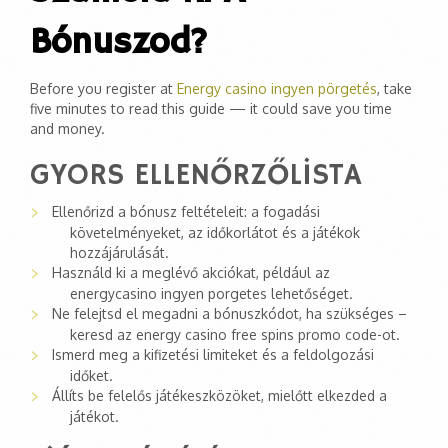
Bónuszod?
Before you register at
Energy casino ingyen pörgetés
, take
five minutes to read this guide — it could save you time
and money.
GYORS ELLENŐRZŐLISTA
Ellenőrizd a bónusz feltételeit: a fogadási
követelményeket, az időkorlátot és a játékok
hozzájárulását.
Használd ki a meglévő akciókat, például az
energycasino ingyen porgetes lehetőséget.
Ne felejtsd el megadni a bónuszkódot, ha szükséges –
keresd az energy casino free spins promo code-ot.
Ismerd meg a kifizetési limiteket és a feldolgozási
időket.
Állíts be felelős játékeszközöket, mielőtt elkezded a
játékot.