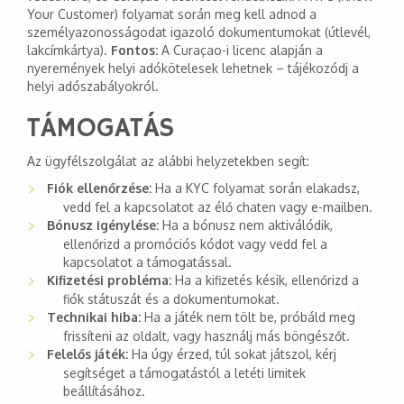
Your Customer) folyamat során meg kell adnod a
személyazonosságodat igazoló dokumentumokat (útlevél,
lakcímkártya).
Fontos:
A Curaçao-i licenc alapján a
nyeremények helyi adókötelesek lehetnek – tájékozódj a
helyi adószabályokról.
TÁMOGATÁS
Az ügyfélszolgálat az alábbi helyzetekben segít:
Fiók ellenőrzése:
Ha a KYC folyamat során elakadsz,
vedd fel a kapcsolatot az élő chaten vagy e-mailben.
Bónusz igénylése:
Ha a bónusz nem aktiválódik,
ellenőrizd a promóciós kódot vagy vedd fel a
kapcsolatot a támogatással.
Kifizetési probléma:
Ha a kifizetés késik, ellenőrizd a
fiók státuszát és a dokumentumokat.
Technikai hiba:
Ha a játék nem tölt be, próbáld meg
frissíteni az oldalt, vagy használj más böngészőt.
Felelős játék:
Ha úgy érzed, túl sokat játszol, kérj
segítséget a támogatástól a letéti limitek
beállításához.