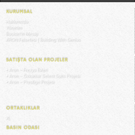
KURUMSAL
Hakkımızda
Yönetim
Başkan'ın Mesajı
ARON Felsefesi | Building With Genius
SATIŞTA OLAN PROJELER
• Aron –
Frezya Evleri
• Aron –
Özkanlar Select Suits Projesi
• Aron –
Prestige Projesi
ORTAKLIKLAR
XL
BASIN ODASI