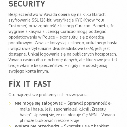
SECURITY
Bezpieczeństwo w Vavada opiera się na kilku filarach:
szyfrowanie SSL 128-bit, weryfikacja KYC (Know Your
Customer) oraz zgodność z licencją Curacao. Pamiętaj, że
wygrane z kasyna z licencją Curacao mogą podlegać
opodatkowaniu w Polsce – skonsultuj się z doradcą
podatkowym. Zawsze korzystaj z silnego, unikalnego hasła
i włącz uwierzytelnianie dwuskładnikowe (2FA), jeśli jest
dostępne. Unikaj logowania się na publicznych hotspotach.
Vavada casino dba o ochronę danych, ale kluczowe jest też
twoje własne bezpieczeństwo – nigdy nie udostępniaj
swojego konta innym.
FIX IT FAST
Oto najczęstsze problemy i ich rozwiązania:
Nie mogę się zalogować
– Sprawdź poprawność e-
maila i hasła. Jeśli zapomniałeś, kliknij „Zresetuj
hasło”. Upewnij się, że nie blokuje Cię VPN – Vavada
pl może blokować niektóre kraje.
Wpłata nie przechodzi
– Skontaktuj się z bankiem,