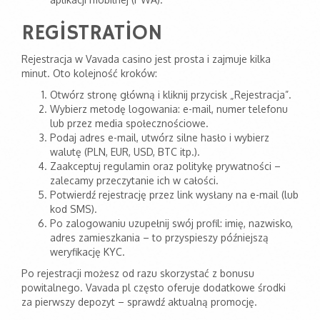
REGISTRATION
Rejestracja w Vavada casino jest prosta i zajmuje kilka
minut. Oto kolejność kroków:
Otwórz stronę główną i kliknij przycisk „Rejestracja”.
Wybierz metodę logowania: e-mail, numer telefonu
lub przez media społecznościowe.
Podaj adres e-mail, utwórz silne hasło i wybierz
walutę (PLN, EUR, USD, BTC itp.).
Zaakceptuj regulamin oraz politykę prywatności –
zalecamy przeczytanie ich w całości.
Potwierdź rejestrację przez link wysłany na e-mail (lub
kod SMS).
Po zalogowaniu uzupełnij swój profil: imię, nazwisko,
adres zamieszkania – to przyspieszy późniejszą
weryfikację KYC.
Po rejestracji możesz od razu skorzystać z bonusu
powitalnego. Vavada pl często oferuje dodatkowe środki
za pierwszy depozyt – sprawdź aktualną promocję.