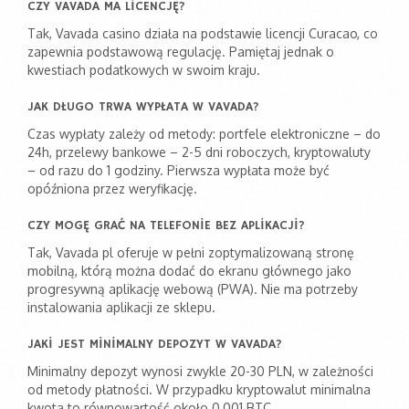
CZY VAVADA MA LICENCJĘ?
Tak, Vavada casino działa na podstawie licencji Curacao, co
zapewnia podstawową regulację. Pamiętaj jednak o
kwestiach podatkowych w swoim kraju.
JAK DŁUGO TRWA WYPŁATA W VAVADA?
Czas wypłaty zależy od metody: portfele elektroniczne – do
24h, przelewy bankowe – 2-5 dni roboczych, kryptowaluty
– od razu do 1 godziny. Pierwsza wypłata może być
opóźniona przez weryfikację.
CZY MOGĘ GRAĆ NA TELEFONIE BEZ APLIKACJI?
Tak, Vavada pl oferuje w pełni zoptymalizowaną stronę
mobilną, którą można dodać do ekranu głównego jako
progresywną aplikację webową (PWA). Nie ma potrzeby
instalowania aplikacji ze sklepu.
JAKI JEST MINIMALNY DEPOZYT W VAVADA?
Minimalny depozyt wynosi zwykle 20-30 PLN, w zależności
od metody płatności. W przypadku kryptowalut minimalna
kwota to równowartość około 0,001 BTC.