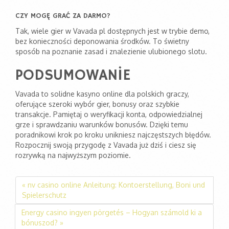
CZY MOGĘ GRAĆ ZA DARMO?
Tak, wiele gier w Vavada pl dostępnych jest w trybie demo,
bez konieczności deponowania środków. To świetny
sposób na poznanie zasad i znalezienie ulubionego slotu.
PODSUMOWANIE
Vavada to solidne kasyno online dla polskich graczy,
oferujące szeroki wybór gier, bonusy oraz szybkie
transakcje. Pamiętaj o weryfikacji konta, odpowiedzialnej
grze i sprawdzaniu warunków bonusów. Dzięki temu
poradnikowi krok po kroku unikniesz najczęstszych błędów.
Rozpocznij swoją przygodę z Vavada już dziś i ciesz się
rozrywką na najwyższym poziomie.
« nv casino online Anleitung: Kontoerstellung, Boni und
Spielerschutz
Energy casino ingyen pörgetés – Hogyan számold ki a
bónuszod? »