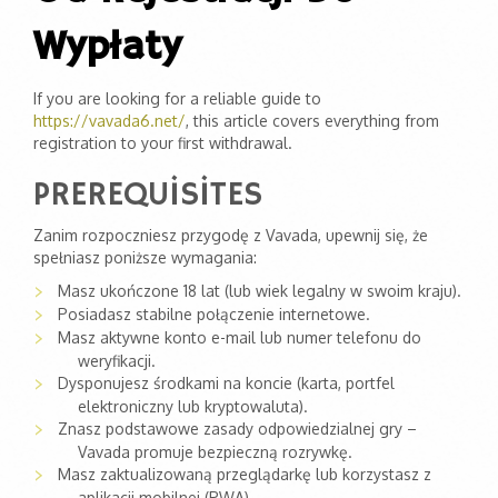
Wypłaty
If you are looking for a reliable guide to
https://vavada6.net/
, this article covers everything from
registration to your first withdrawal.
PREREQUISITES
Zanim rozpoczniesz przygodę z Vavada, upewnij się, że
spełniasz poniższe wymagania:
Masz ukończone 18 lat (lub wiek legalny w swoim kraju).
Posiadasz stabilne połączenie internetowe.
Masz aktywne konto e-mail lub numer telefonu do
weryfikacji.
Dysponujesz środkami na koncie (karta, portfel
elektroniczny lub kryptowaluta).
Znasz podstawowe zasady odpowiedzialnej gry –
Vavada promuje bezpieczną rozrywkę.
Masz zaktualizowaną przeglądarkę lub korzystasz z
aplikacji mobilnej (PWA).