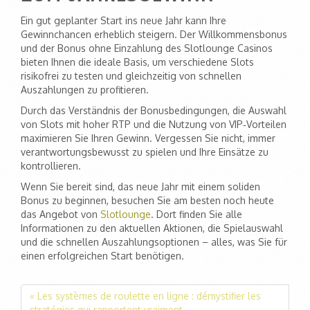
Ein gut geplanter Start ins neue Jahr kann Ihre
Gewinnchancen erheblich steigern. Der Willkommensbonus
und der Bonus ohne Einzahlung des Slotlounge Casinos
bieten Ihnen die ideale Basis, um verschiedene Slots
risikofrei zu testen und gleichzeitig von schnellen
Auszahlungen zu profitieren.
Durch das Verständnis der Bonusbedingungen, die Auswahl
von Slots mit hoher RTP und die Nutzung von VIP‑Vorteilen
maximieren Sie Ihren Gewinn. Vergessen Sie nicht, immer
verantwortungsbewusst zu spielen und Ihre Einsätze zu
kontrollieren.
Wenn Sie bereit sind, das neue Jahr mit einem soliden
Bonus zu beginnen, besuchen Sie am besten noch heute
das Angebot von
Slotlounge
. Dort finden Sie alle
Informationen zu den aktuellen Aktionen, die Spielauswahl
und die schnellen Auszahlungsoptionen – alles, was Sie für
einen erfolgreichen Start benötigen.
« Les systèmes de roulette en ligne : démystifier les
stratégies qui rapportent vraiment