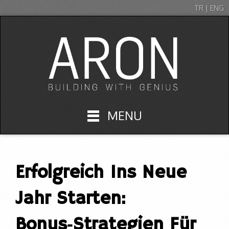
TR | ENG
MENU
Erfolgreich Ins Neue
Jahr Starten:
Bonus‑Strategien Für