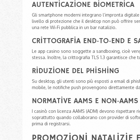
AUTENTICAZIONE BIOMETRICA
Gli smartphone moderni integrano l’impronta digitale 
livello di protezione che il desktop non può offrire s
una rete Wi‑Fi pubblica in un bar natalizio.
CRITTOGRAFIA END‑TO‑END E 
Le app casino sono soggette a sandboxing, cioè vengon
stessa. Inoltre, la crittografia TLS 1.3 garantisce che tu
RIDUZIONE DEL PHISHING
Su desktop, gli utenti sono più esposti a email di phis
mobile, le notifiche push provengono direttamente dall’
NORMATIVE AAMS E NON‑AAMS
I casinò con licenza AAMS (ADM) devono rispettare rig
soprattutto quando collaborano con provider di software
prima di registrarsi.
PROMOZIONI NATALIZIE E