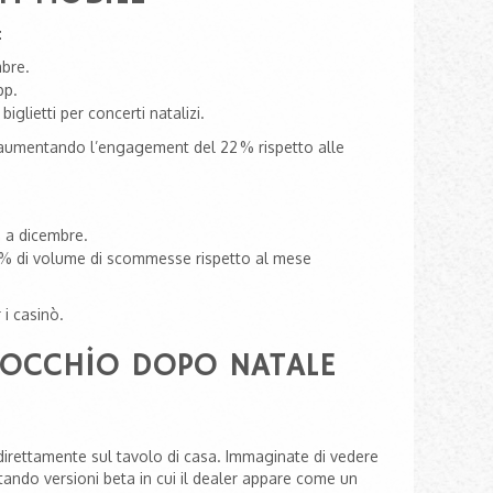
:
mbre.
pp.
lietti per concerti natalizi.
d, aumentando l’engagement del 22 % rispetto alle
i a dicembre.
8 % di volume di scommesse rispetto al mese
 i casinò.
D’OCCHIO DOPO NATALE
direttamente sul tavolo di casa. Immaginate di vedere
tando versioni beta in cui il dealer appare come un