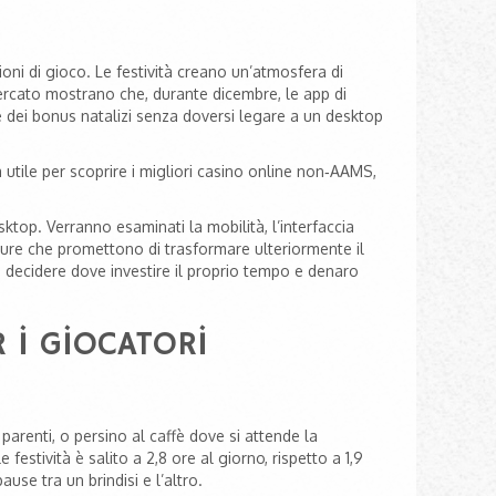
sioni di gioco. Le festività creano un’atmosfera di
mercato mostrano che, durante dicembre, le app di
are dei bonus natalizi senza doversi legare a un desktop
 utile per scoprire i migliori casino online non‑AAMS,
ktop. Verranno esaminati la mobilità, l’interfaccia
uture che promettono di trasformare ulteriormente il
 a decidere dove investire il proprio tempo e denaro
R I GIOCATORI
 parenti, o persino al caffè dove si attende la
estività è salito a 2,8 ore al giorno, rispetto a 1,9
use tra un brindisi e l’altro.