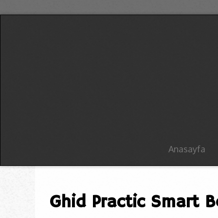
Anasayfa
Ghid Practic Smart Be