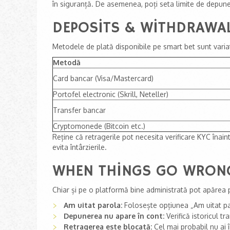
în siguranță. De asemenea, poți seta limite de depunere
DEPOSITS & WITHDRAWA
Metodele de plată disponibile pe smart bet sunt variate
Metodă
Card bancar (Visa/Mastercard)
Portofel electronic (Skrill, Neteller)
Transfer bancar
Cryptomonede (Bitcoin etc.)
Reține că retragerile pot necesita verificare KYC înai
evita întârzierile.
WHEN THINGS GO WRON
Chiar și pe o platformă bine administrată pot apărea p
Am uitat parola:
Folosește opțiunea „Am uitat par
Depunerea nu apare în cont:
Verifică istoricul t
Retragerea este blocată:
Cel mai probabil nu ai 