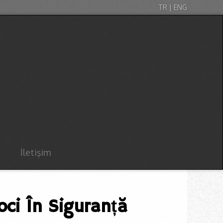
TR | ENG
İletişim
oci În Siguranță