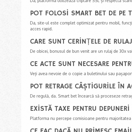
Da, platforma utilizează criptare SSL și respectă standa
POT FOLOSI SMART BET DE PE 
Da, site-ul este complet optimizat pentru mobil, func
acces rapid.
CARE SUNT CERINȚELE DE RULA
De obicei, bonusul de bun venit are un rulaj de 30x v
CE ACTE SUNT NECESARE PENTR
Veți avea nevoie de o copie a buletinului sau pașaportu
POT RETRAGE CÂȘTIGURILE ÎN 
De regulă, da. Smart bet încearcă să proceseze retrage
EXISTĂ TAXE PENTRU DEPUNERI
Platforma nu percepe comisioane pentru majoritatea met
CE FAC DACĂ NU PRIMESC EMAI