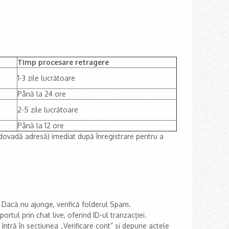
Timp procesare retragere
1-3 zile lucrătoare
Până la 24 ore
2-5 zile lucrătoare
Până la 12 ore
, dovadă adresă) imediat după înregistrare pentru a
 Dacă nu ajunge, verifică folderul Spam.
rtul prin chat live, oferind ID-ul tranzacției.
ntră în secțiunea „Verificare cont” și depune actele