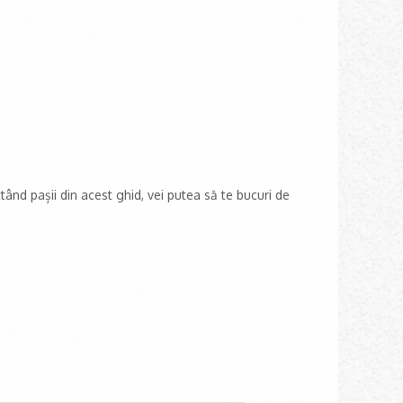
tând pașii din acest ghid, vei putea să te bucuri de