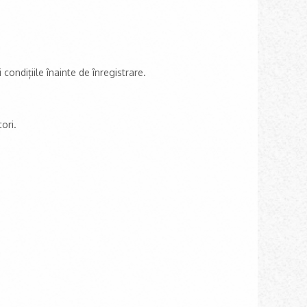
 condițiile înainte de înregistrare.
ori.