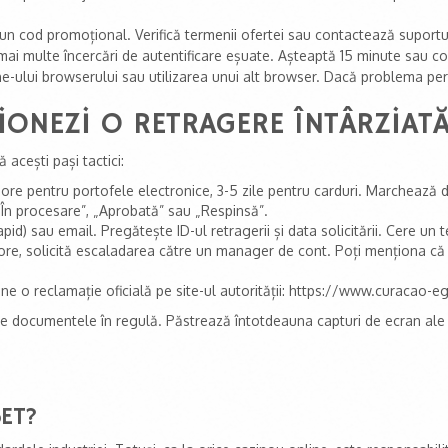
n cod promoțional. Verifică termenii ofertei sau contactează suportul p
i multe încercări de autentificare eșuate. Așteaptă 15 minute sau c
ui browserului sau utilizarea unui alt browser. Dacă problema persis
IONEZI O RETRAGERE ÎNTÂRZIAT
acești pași tactici:
ore pentru portofele electronice, 3-5 zile pentru carduri. Marchează 
 „În procesare”, „Aprobată” sau „Respinsă”.
rapid) sau email. Pregătește ID-ul retragerii și data solicitării. Cere u
ore, solicită escaladarea către un manager de cont. Poți menționa că 
une o reclamație oficială pe site-ul autorității: https://www.curacao-
e documentele în regulă. Păstrează întotdeauna capturi de ecran ale 
BET?