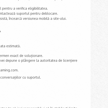
entru a verifica eligibilitatea.
ontactează suportul pentru deblocare.
tă, încearcă versiunea mobilă a site-ului.
Ă
data estimată.
n termen exact de soluționare.
vei depune o plângere la autoritatea de licențiere
egaming.com.
conversațiilor cu suportul.