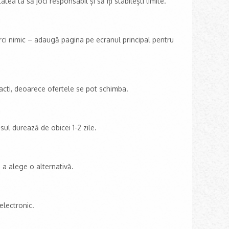
ea ta să joci responsabil și să îți stabilești limite.
rci nimic – adaugă pagina pe ecranul principal pentru
acti, deoarece ofertele se pot schimba.
sul durează de obicei 1-2 zile.
 a alege o alternativă.
electronic.