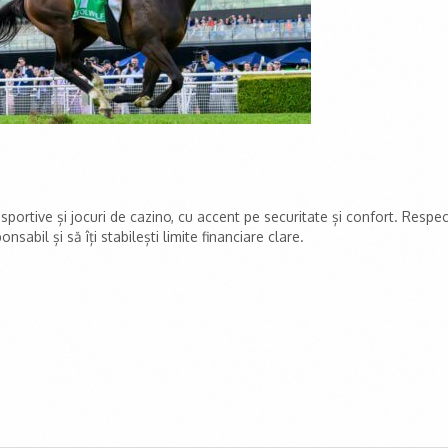
portive și jocuri de cazino, cu accent pe securitate și confort. Respec
sabil și să îți stabilești limite financiare clare.