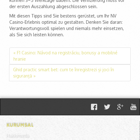
können 3–5 Werktage dauern. Die Verifizierung muss vor
der ersten Auszahlung abgeschlossen sein.
Mit diesen Tipps sind Sie bestens gerüstet, um Ihr NV
Casino-Erlebnis optimal zu gestalten. Denken Sie daran:
Verantwortungsvoll spielen und niemals mehr einsetzen,
als Sie sich leisten können.
« F1 Casino: Návod na registráciu, bonusy a mobilné
hranie
Ghid practic smart bet: cum te înregistrezi și joci în
siguranță »
KURUMSAL
Hakkımızda