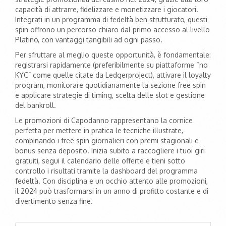
capacità di attrarre, fidelizzare e monetizzare i giocatori.
Integrati in un programma di fedeltà ben strutturato, questi
spin offrono un percorso chiaro dal primo accesso al livello
Platino, con vantaggi tangibili ad ogni passo.
Per sfruttare al meglio queste opportunità, è fondamentale:
registrarsi rapidamente (preferibilmente su piattaforme “no
KYC” come quelle citate da Ledgerproject), attivare il loyalty
program, monitorare quotidianamente la sezione free spin
e applicare strategie di timing, scelta delle slot e gestione
del bankroll.
Le promozioni di Capodanno rappresentano la cornice
perfetta per mettere in pratica le tecniche illustrate,
combinando i free spin giornalieri con premi stagionali e
bonus senza deposito. Inizia subito a raccogliere i tuoi giri
gratuiti, segui il calendario delle offerte e tieni sotto
controllo i risultati tramite la dashboard del programma
fedeltà. Con disciplina e un occhio attento alle promozioni,
il 2024 può trasformarsi in un anno di profitto costante e di
divertimento senza fine.