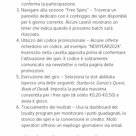
conferma la partecipazione.
Navigare alla sezione “Free Spins” – Troverai un
pannello dedicato con il conteggio dei spin disponibili
per il giorno corrente. Alcuni casinò mostrano un
timer che indica quando il prossimo batch sarà
rilasciato.
Utilizzo del codice promozionale – Alcune offerte
richiedono un codice, ad esempio “NEWYEAR2024”.
Inseriscilo nella casella apposita prima di confermare
l’attivazione dei spin. Il codice è solitamente
comunicato via newsletter o nella pagina delle
promozioni.
Esecuzione del giro – Seleziona la slot abilitata
(spesso una delle seguenti:
Starburst
,
Gonzo’s Quest
,
Book of Dead
). Imposta la puntata massima
consentita per i free spin (di solito €0,20‑€0,50) e
avvia il gioco.
Tracciamento dei risultati – Usa la dashboard del
loyalty program per monitorare i punti guadagnati, lo
storico dei spin e la conversione in credito. Molti
operatori offrono un riepilogo giornaliero via email.