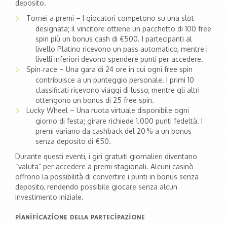
deposito.
Tornei a premi – I giocatori competono su una slot
designata; il vincitore ottiene un pacchetto di 100 free
spin più un bonus cash di €500. I partecipanti al
livello Platino ricevono un pass automatico, mentre i
livelli inferiori devono spendere punti per accedere.
Spin‑race – Una gara di 24 ore in cui ogni free spin
contribuisce a un punteggio personale. I primi 10
classificati ricevono viaggi di lusso, mentre gli altri
ottengono un bonus di 25 free spin.
Lucky Wheel – Una ruota virtuale disponibile ogni
giorno di festa; girare richiede 1.000 punti fedeltà. I
premi variano da cashback del 20 % a un bonus
senza deposito di €50.
Durante questi eventi, i giri gratuiti giornalieri diventano
“valuta” per accedere a premi stagionali. Alcuni casinò
offrono la possibilità di convertire i punti in bonus senza
deposito, rendendo possibile giocare senza alcun
investimento iniziale.
PIANIFICAZIONE DELLA PARTECIPAZIONE