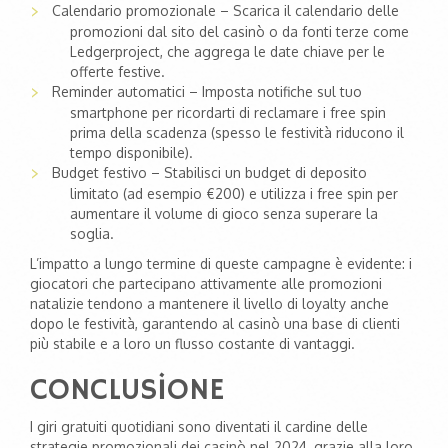
Calendario promozionale – Scarica il calendario delle
promozioni dal sito del casinò o da fonti terze come
Ledgerproject, che aggrega le date chiave per le
offerte festive.
Reminder automatici – Imposta notifiche sul tuo
smartphone per ricordarti di reclamare i free spin
prima della scadenza (spesso le festività riducono il
tempo disponibile).
Budget festivo – Stabilisci un budget di deposito
limitato (ad esempio €200) e utilizza i free spin per
aumentare il volume di gioco senza superare la
soglia.
L’impatto a lungo termine di queste campagne è evidente: i
giocatori che partecipano attivamente alle promozioni
natalizie tendono a mantenere il livello di loyalty anche
dopo le festività, garantendo al casinò una base di clienti
più stabile e a loro un flusso costante di vantaggi.
CONCLUSIONE
I giri gratuiti quotidiani sono diventati il cardine delle
strategie promozionali dei casinò nel 2024, grazie alla loro