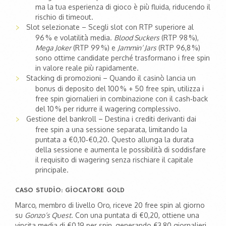
ma la tua esperienza di gioco è più fluida, riducendo il
rischio di timeout.
Slot selezionate – Scegli slot con RTP superiore al
96 % e volatilità media.
Blood Suckers
(RTP 98 %),
Mega Joker
(RTP 99 %) e
Jammin’ Jars
(RTP 96,8 %)
sono ottime candidate perché trasformano i free spin
in valore reale più rapidamente.
Stacking di promozioni – Quando il casinò lancia un
bonus di deposito del 100 % + 50 free spin, utilizza i
free spin giornalieri in combinazione con il cash‑back
del 10 % per ridurre il wagering complessivo.
Gestione del bankroll – Destina i crediti derivanti dai
free spin a una sessione separata, limitando la
puntata a €0,10‑€0,20. Questo allunga la durata
della sessione e aumenta le possibilità di soddisfare
il requisito di wagering senza rischiare il capitale
principale.
CASO STUDIO: GIOCATORE GOLD
Marco, membro di livello Oro, riceve 20 free spin al giorno
su
Gonzo’s Quest
. Con una puntata di €0,20, ottiene una
vincita media di €0,19 per spin, generando €3,80 giornalieri.