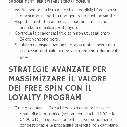
SUGGERIMENTI PER EVITARE ERRORI COMUNI
Verifica sempre la lista delle slot eleggibili; i free spin su
giochi non supportati non generano punti né vincite.
Rispetta i limiti di scommessa; superare il massimo
annulla la qualifica per il payout.
Controlla la scadenza: i free spin non utilizzati entro
24 ore vengono persi.
Se utilizzi un dispositivo mobile, assicurati di avere una
connessione stabile per evitare interruzioni durante il
giro.
STRATEGIE AVANZATE PER
MASSIMIZZARE IL VALORE
DEI FREE SPIN CON IL
LOYALTY PROGRAM
Timing ottimale – Gioca i free spin durante le fasce
orarie di minor traffico (solitamente tra le 02:00 e le
04:00 UTC). In questi momenti i server sono meno
congestionati e le probabilità di vincita non cambiano,