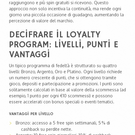
raggiungono e più spin gratuiti si ricevono. Questo
approccio non solo incentiva la continuità, ma rende ogni
giorno una piccola occasione di guadagno, aumentando la
percezione di valore del marchio.
DECIFRARE IL LOYALTY
PROGRAM: LIVELLI, PUNTI E
VANTAGGI
Un tipico programma di fedeltà è strutturato su quattro
livelli: Bronzo, Argento, Oro e Platino. Ogni livello richiede
un numero crescente di punti, che si ottengono tramite
gioco, depositi e partecipazione a promozioni. I punti sono
solitamente calcolati in base al valore della scommessa (ad
esempio, 1 punto per ogni €10 scommessi) e possono
essere accelerati con bonus speciali o eventi tematici.
VANTAGGI PER LIVELLO
Bronzo: accesso a 5 free spin settimanali, 5 % di
cashback su perdite nette.