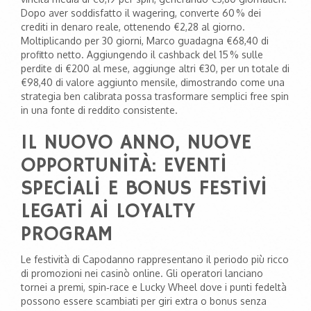
Dopo aver soddisfatto il wagering, converte 60 % dei
crediti in denaro reale, ottenendo €2,28 al giorno.
Moltiplicando per 30 giorni, Marco guadagna €68,40 di
profitto netto. Aggiungendo il cashback del 15 % sulle
perdite di €200 al mese, aggiunge altri €30, per un totale di
€98,40 di valore aggiunto mensile, dimostrando come una
strategia ben calibrata possa trasformare semplici free spin
in una fonte di reddito consistente.
IL NUOVO ANNO, NUOVE
OPPORTUNITÀ: EVENTI
SPECIALI E BONUS FESTIVI
LEGATI AI LOYALTY
PROGRAM
Le festività di Capodanno rappresentano il periodo più ricco
di promozioni nei casinò online. Gli operatori lanciano
tornei a premi, spin‑race e Lucky Wheel dove i punti fedeltà
possono essere scambiati per giri extra o bonus senza