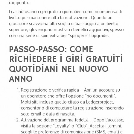
raggiunto.
I casinò usano i giri gratuiti giornalieri come ricompensa di
livello per mantenere alta la motivazione. Quando un
giocatore si avvicina alla soglia di passaggio a un livello
superiore, gli vengono mostrati i benefici aggiuntivi, spesso
con una serie di spin extra per “spingere” l’upgrade.
PASSO‑PASSO: COME
RICHIEDERE I GIRI GRATUITI
QUOTIDIANI NEL NUOVO
ANNO
Registrazione e verifica rapida – Apri un account su
un operatore che offre l’opzione “no documenti”.
Molti siti, incluso quello citato da Ledgerproject,
consentono di completare la registrazione inserendo
solo email e data di nascita.
Attivazione del programma fedeltà – Dopo l’accesso,
visita la sezione “Loyalty” o “Club”. Accetta i termini,
scegli le preferenze di comunicazione (SMS, email) e