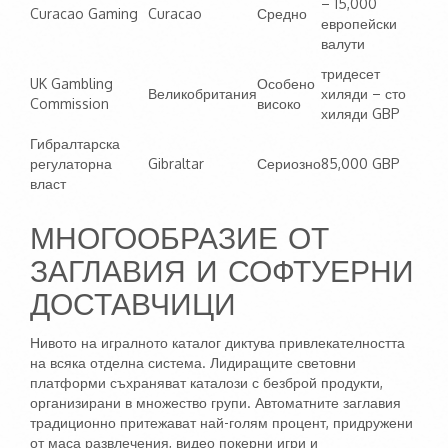
– 15,000
Curacao Gaming
Curacao
Средно
европейски
валути
тридесет
UK Gambling
Особено
Великобритания
хиляди – сто
Commission
високо
хиляди GBP
Гибралтарска
регулаторна
Gibraltar
Сериозно
85,000 GBP
власт
МНОГООБРАЗИЕ ОТ
ЗАГЛАВИЯ И СОФТУЕРНИ
ДОСТАВЧИЦИ
Нивото на игралното каталог диктува привлекателността
на всяка отделна система. Лидиращите световни
платформи съхраняват каталози с безброй продукти,
организирани в множество групи. Автоматните заглавия
традиционно притежават най-голям процент, придружени
от маса развлечения, видео покерни игри и