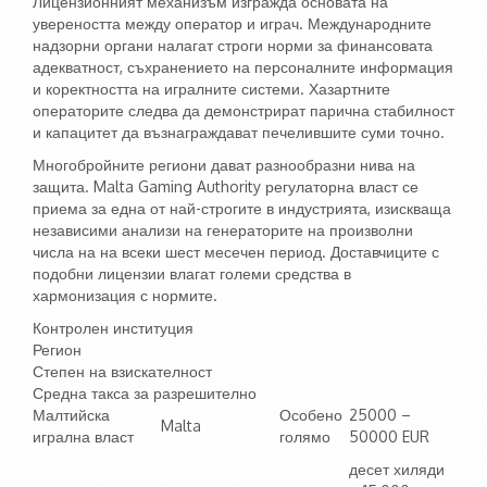
Лицензионният механизъм изгражда основата на
увереността между оператор и играч. Международните
надзорни органи налагат строги норми за финансовата
адекватност, съхранението на персоналните информация
и коректността на игралните системи. Хазартните
операторите следва да демонстрират парична стабилност
и капацитет да възнаграждават печелившите суми точно.
Многобройните региони дават разнообразни нива на
защита. Malta Gaming Authority регулаторна власт се
приема за една от най-строгите в индустрията, изискваща
независими анализи на генераторите на произволни
числа на на всеки шест месечен период. Доставчиците с
подобни лицензии влагат големи средства в
хармонизация с нормите.
Контролен институция
Регион
Степен на взискателност
Средна такса за разрешително
Малтийска
Особено
25000 –
Malta
игрална власт
голямо
50000 EUR
десет хиляди