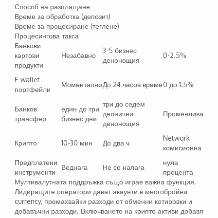
Способ на разплащане
Време за обработка (депозит)
Време за процесиране (теглене)
Процесингова такса
Банкови
3-5 бизнес
картови
Незабавно
0-2.5%
денонощия
продукти
E-wallet
Моментално
До 24 часов време
0 до 1.5%
портфейли
три до седем
Банков
един до три
делнични
Променлива
трансфер
бизнес дни
денонощия
Network
Крипто
10-30 мин
До два ч
комисионна
Предплатени
нула
Веднага
Не се налага
инструменти
процента
Мултивалутната поддръжка също играе важна функция.
Лидиращите оператори дават акаунти в многобройни
currency, премахвайки разходи от обменни котировки и
добавъчни разходи. Включването на крипто активи добавя