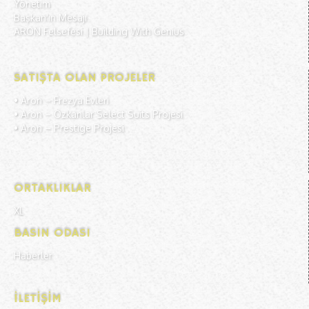
Yönetim
Başkan'ın Mesajı
ARON Felsefesi | Building With Genius
SATIŞTA OLAN PROJELER
• Aron –
Frezya Evleri
• Aron –
Özkanlar Select Suits Projesi
• Aron –
Prestige Projesi
ORTAKLIKLAR
XL
BASIN ODASI
Haberler
İLETIŞIM