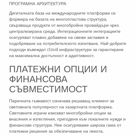
ПРОГРАМНА АРХИТЕКТУРА
Дигиталната база на международните платформи се
формира на базата на многопластова структура,
свързваща продукти от многобройни провайдъри чрез
централизирана среда. Интеграционните интеграциите
осигуряват плавно добавяне на свежи заглавия и
подобряване на потребителското изпитване. Най-добрите
подходи въвеждат cloud инфраструктури за гарантиране
на максимална достъпност и адаптивност.
ПЛАТЕЖНИ ОПЦИИ И
ФИНАНСОВА
СЪВМЕСТИМОСТ
Паричната гъвкавост означава решаващ елемент за
световната популярност на хазартната платформа.
Световните играчи изискват многобройни опции за
внасяния и изтегляния, пригодени към локалните нужди и
финансови структури. Ние осигуряваме широка гама от
платежни решения за обезпечаване на лекота.