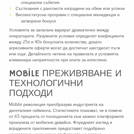
специални събития
Състезания с ранглисти изградени на обем или успехи
Високостатусни програми с специални мениджъри и
затворени бонуси
Условията за залагане варират драматично между
операторите. Разумните условия определят коефициенти
между 25x и 40x бонусната количество, докато
агресивните оферти могат да достигнат шестдесет пъти
или още. Детайлното четене на правилата и условията
елиминира неприятности при опити за изтегляне.
MOBILE ПРЕЖИВЯВАНЕ И
ТЕХНОЛОГИЧНИ
ПОДХОДИ
Mobile революция преобразува индустрията на
дигиталния гейминга. Статистиките показват, че в повече
от 65 процента от посещенията към казино платформите
произлиза от мобилни девайси. Флуидният изглед и
вградените приложения предоставят подобрено