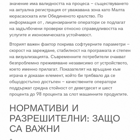
значение има валидността на процеса – съществуването
на актуална регистрация от уважавана зона като Малта
кюрасаоската или Обединеното кралство. По
информация от , лицензираните оператори се подлагат
на задълбочени проверки относно справедливостта на
услугите и икономическата устойчивост.
Вторият важен фактор покрива софтуерните параметри –
скорост на зареждане, стабилност на програмата и степен
на визуализацията. Съвременните потребители очакват
безпроблемно преживяване независимо от устройството,
което именно прилагат. Показателят на връщане към
играча е доказан елемент, който би трябвало да се
общодостъпно достъпен – качествените оператори
поддържат средна стойност от деветдесет и шест
процента до 98 процента за слот машинните продуктите.
НОРМАТИВИ И
РАЗРЕШИТЕЛНИ: ЗАЩО
СА ВАЖНИ