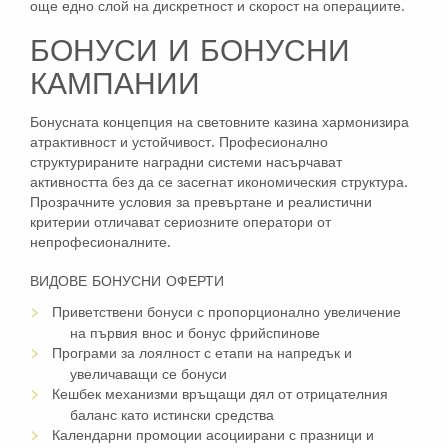
още едно слой на дискретност и скорост на операциите.
БОНУСИ И БОНУСНИ
КАМПАНИИ
Бонусната концепция на световните казина хармонизира
атрактивност и устойчивост. Професионално
структурираните наградни системи насърчават
активността без да се засегнат икономическия структура.
Прозрачните условия за превъртане и реалистични
критерии отличават сериозните оператори от
непрофесионалните.
ВИДОВЕ БОНУСНИ ОФЕРТИ
Приветствени бонуси с пропорционално увеличение
на първия внос и бонус фрийспинове
Програми за лоялност с етапи на напредък и
увеличаващи се бонуси
Кешбек механизми връщащи дял от отрицателния
баланс като истински средства
Календарни промоции асоциирани с празници и