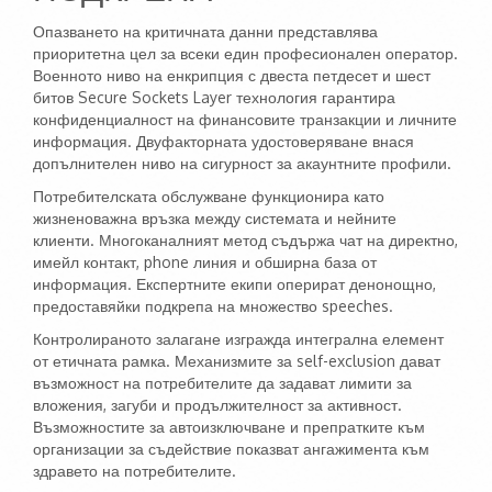
Опазването на критичната данни представлява
приоритетна цел за всеки един професионален оператор.
Военното ниво на енкрипция с двеста петдесет и шест
битов Secure Sockets Layer технология гарантира
конфиденциалност на финансовите транзакции и личните
информация. Двуфакторната удостоверяване внася
допълнителен ниво на сигурност за акаунтните профили.
Потребителската обслужване функционира като
жизненоважна връзка между системата и нейните
клиенти. Многоканалният метод съдържа чат на директно,
имейл контакт, phone линия и обширна база от
информация. Експертните екипи оперират денонощно,
предоставяйки подкрепа на множество speeches.
Контролираното залагане изгражда интегрална елемент
от етичната рамка. Механизмите за self-exclusion дават
възможност на потребителите да задават лимити за
вложения, загуби и продължителност за активност.
Възможностите за автоизключване и препратките към
организации за съдействие показват ангажимента към
здравето на потребителите.