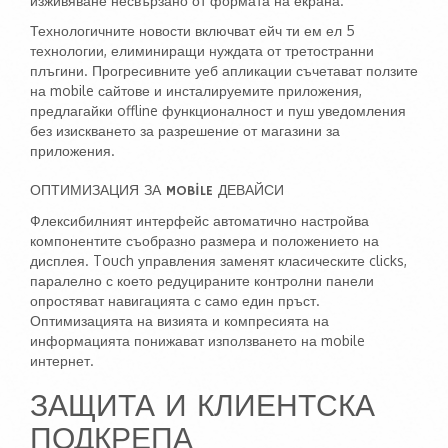
изживяване несвързано от формата на екрана.
Технологичните новости включват ейч ти ем ел 5
технологии, елиминиращи нуждата от третостранни
плъгини. Прогресивните уеб апликации съчетават ползите
на mobile сайтове и инсталируемите приложения,
предлагайки offline функционалност и пуш уведомления
без изискването за разрешение от магазини за
приложения.
ОПТИМИЗАЦИЯ ЗА MOBILE ДЕВАЙСИ
Флексибилният интерфейс автоматично настройва
компонентите съобразно размера и положението на
дисплея. Touch управления заменят класическите clicks,
паралелно с което редуцираните контролни панели
опростяват навигацията с само един пръст.
Оптимизацията на визията и компресията на
информацията понижават използването на mobile
интернет.
ЗАЩИТА И КЛИЕНТСКА
ПОДКРЕПА