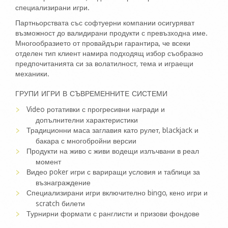
специализирани игри.
Партньорствата със софтуерни компании осигуряват
възможност до валидирани продукти с превъзходна име.
Многообразието от провайдъри гарантира, че всеки
отделен тип клиент намира подходящ избор съобразно
предпочитанията си за волатилност, тема и играещи
механики.
ГРУПИ ИГРИ В СЪВРЕМЕННИТЕ СИСТЕМИ
Video ротативки с прогресивни награди и
допълнителни характеристики
Традиционни маса заглавия като рулет, blackjack и
бакара с многобройни версии
Продукти на живо с живи водещи излъчвани в реал
момент
Видео poker игри с вариращи условия и таблици за
възнаграждение
Специализирани игри включително bingo, кено игри и
scratch билети
Турнирни формати с ранглисти и призови фондове