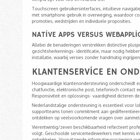
Touchscreen gebruikersinterfaces, intuïtieve navigat
met smartphone gebruik in overweging, waardoor com
promoties, wedstrijden en individuele proposities.
NATIVE APPS VERSUS WEBAPPLI
Allebei de benaderingen verstrekken distinctive plus
gezichtsherkennings- identificatie, maar nodig hebb
installatie, waarbij versies zonder handmatig ingrij
KLANTENSERVICE EN ON
Hoogwaardige klantenondersteuning onderscheidt exce
chatfunctie, elektronische post, telefonisch contac
Responsiviteit en oplossings- vaardigheid dicteren de 
Nederlandstalige ondersteuning is essentieel voor l
supportteams tonen commitment aan gedifferentieer
ontdekken op veelvoorkomende vragen over aanmeldi
Vierentwintig/zeven beschikbaarheid reflecteert profe
volgt. Geschoolde servicemedewerkers met kennis in
ontwikkelen. Vooruitziende informatievoorziening o