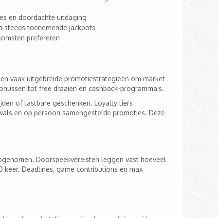
ies en doordachte uitdaging
n steeds toenemende jackpots
tkomsten prefereren
lgen vaak uitgebreide promotiestrategieën om market
gsbonussen tot free draaien en cashback-programma’s.
jden of tastbare geschenken. Loyalty tiers
rawals en op persoon samengestelde promoties. Deze
pgenomen. Doorspeekvereisten leggen vast hoeveel
 keer. Deadlines, game contributions en max