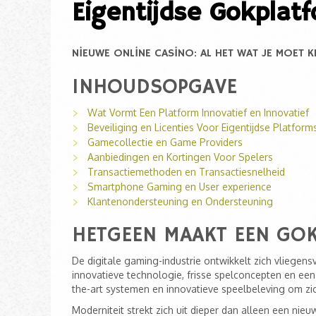
Eigentijdse Gokplat
NIEUWE ONLINE CASINO: AL HET WAT JE MOET
INHOUDSOPGAVE
Wat Vormt Een Platform Innovatief en Innovatief
Beveiliging en Licenties Voor Eigentijdse Platform
Gamecollectie en Game Providers
Aanbiedingen en Kortingen Voor Spelers
Transactiemethoden en Transactiesnelheid
Smartphone Gaming en User experience
Klantenondersteuning en Ondersteuning
HETGEEN MAAKT EEN GOK
De digitale gaming-industrie ontwikkelt zich vliegens
innovatieve technologie, frisse spelconcepten en een
the-art systemen en innovatieve speelbeleving om zic
Moderniteit strekt zich uit dieper dan alleen een ni