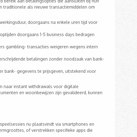
bereik aan betalingsopties die aansluiten bij hun
n traditionele als nieuwe transactiemiddelen om
erkingsduur, doorgaans na enkele uren tijd voor
ooptijden doorgaans 1-5 business days bedragen
rs gambling- transacties weigeren wegens intern
verschrijdende betalingen zonder noodzaak van bank-
r bank- gegevens te prijsgeven, uitstekend voor
n naar instant withdrawals voor digitale
documenten en woonbewijzen zijn gevalideerd, kunnen
speelsessies nu plaatsvindt via smartphones en
ermgroottes, of verstrekken specifieke apps die