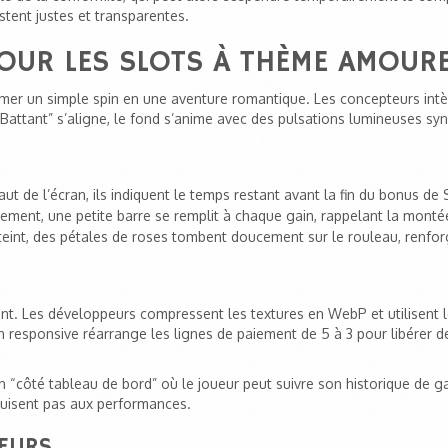
stent justes et transparentes.
 POUR LES SLOTS À THÈME AMOUR
former un simple spin en une aventure romantique. Les concepteurs int
Battant” s’aligne, le fond s’anime avec des pulsations lumineuses s
aut de l’écran, ils indiquent le temps restant avant la fin du bonus de
ement, une petite barre se remplit à chaque gain, rappelant la mont
tteint, des pétales de roses tombent doucement sur le rouleau, renfo
ment. Les développeurs compressent les textures en WebP et utilisen
esponsive réarrange les lignes de paiement de 5 à 3 pour libérer de 
n “côté tableau de bord” où le joueur peut suivre son historique de g
nuisent pas aux performances.
UEURS