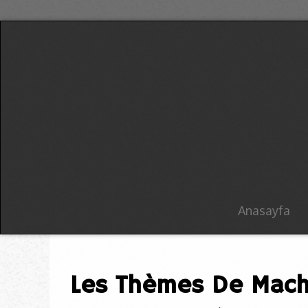
Anasayfa
Les Thèmes De Machin