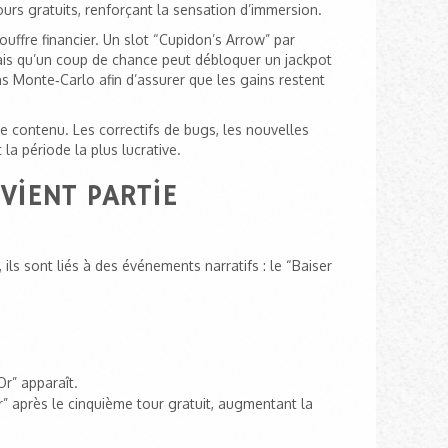
ours gratuits, renforçant la sensation d’immersion.
ouffre financier. Un slot “Cupidon’s Arrow” par
ais qu’un coup de chance peut débloquer un jackpot
ns Monte‑Carlo afin d’assurer que les gains restent
 de contenu. Les correctifs de bugs, les nouvelles
a période la plus lucrative.
VIENT PARTIE
ils sont liés à des événements narratifs : le “Baiser
Or” apparaît.
” après le cinquième tour gratuit, augmentant la