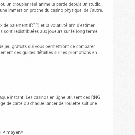
 où un croupier réel anime la partie depuis un studio,
 une immersion proche du casino physique, de l’autre,
x de paiement (RTP) et la volatilité afin d’estimer
 sont redistribuées aux joueurs sur le long terme,
 de jeu gratuits qui vous permettront de comparer
alement des guides détaillés sur les promotions en
ue instant. Les casinos en ligne utilisent des RNG
age de carte ou chaque lancer de roulette suit une
TP moyen*