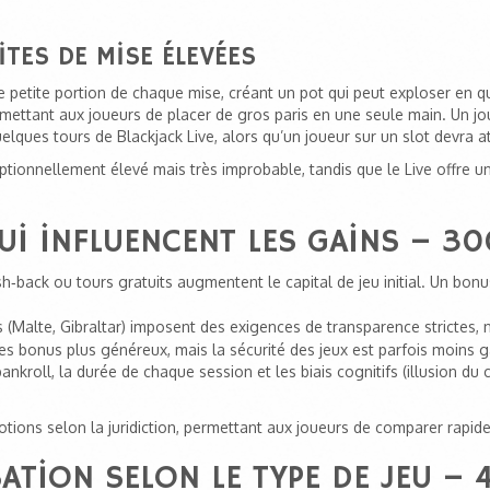
TES DE MISE ÉLEVÉES
 petite portion de chaque mise, créant un pot qui peut exploser en qu
mettant aux joueurs de placer de gros paris en une seule main. Un jou
quelques tours de Blackjack Live, alors qu’un joueur sur un slot devra
onnellement élevé mais très improbable, tandis que le Live offre une r
UI INFLUENCENT LES GAINS – 3
sh‑back ou tours gratuits augmentent le capital de jeu initial. Un bo
es (Malte, Gibraltar) imposent des exigences de transparence strictes
es bonus plus généreux, mais la sécurité des jeux est parfois moins g
roll, la durée de chaque session et les biais cognitifs (illusion du c
tions selon la juridiction, permettant aux joueurs de comparer rapid
SATION SELON LE TYPE DE JEU – 