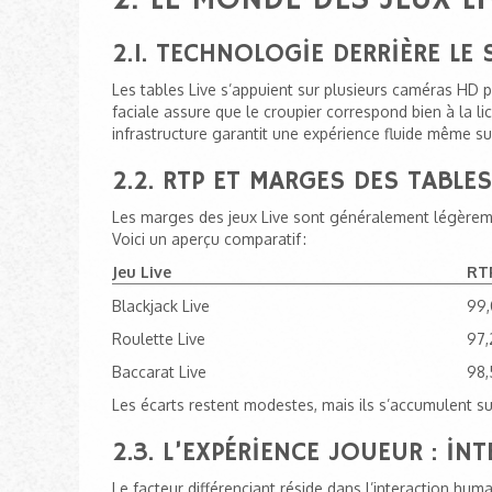
2.1. TECHNOLOGIE DERRIÈRE LE
Les tables Live s’appuient sur plusieurs caméras HD 
faciale assure que le croupier correspond bien à la l
infrastructure garantit une expérience fluide même su
2.2. RTP ET MARGES DES TABLES
Les marges des jeux Live sont généralement légèrement
Voici un aperçu comparatif :
Jeu Live
RT
Blackjack Live
99,
Roulette Live
97,
Baccarat Live
98,
Les écarts restent modestes, mais ils s’accumulent su
2.3. L’EXPÉRIENCE JOUEUR : I
Le facteur différenciant réside dans l’interaction hum