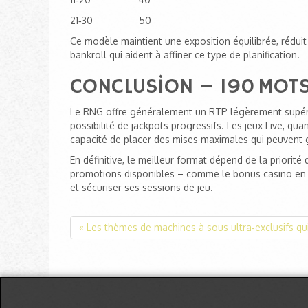
21‑30
50
Ce modèle maintient une exposition équilibrée, rédui
bankroll qui aident à affiner ce type de planification.
CONCLUSION – 190 MOT
Le RNG offre généralement un RTP légèrement supérieur 
possibilité de jackpots progressifs. Les jeux Live, q
capacité de placer des mises maximales qui peuvent 
En définitive, le meilleur format dépend de la priorité
promotions disponibles – comme le bonus casino en li
et sécuriser ses sessions de jeu.
« Les thèmes de machines à sous ultra‑exclusifs qui