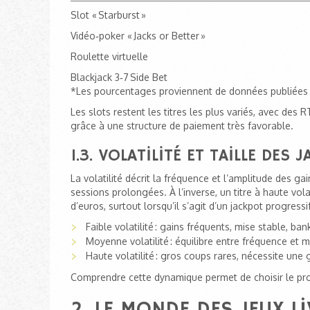
Slot « Starburst »
Vidéo‑poker « Jacks or Better »
Roulette virtuelle
Blackjack 3‑7 Side Bet
*Les pourcentages proviennent de données publiées p
Les slots restent les titres les plus variés, avec des
grâce à une structure de paiement très favorable.
1.3. VOLATILITÉ ET TAILLE DES 
La volatilité décrit la fréquence et l’amplitude des ga
sessions prolongées. À l’inverse, un titre à haute vola
d’euros, surtout lorsqu’il s’agit d’un jackpot progressif
Faible volatilité : gains fréquents, mise stable, ban
Moyenne volatilité : équilibre entre fréquence et 
Haute volatilité : gros coups rares, nécessite une g
Comprendre cette dynamique permet de choisir le prod
2. LE MONDE DES JEUX L