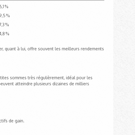
6,1 %
9,5 %
7,3 %
4,8 %
er, quant à lui, offre souvent les meilleurs rendements
 petites sommes très régulièrement, idéal pour les
peuvent atteindre plusieurs dizaines de milliers
tifs de gain.