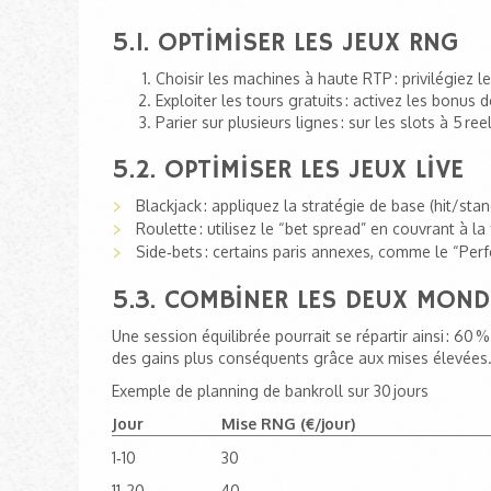
5.1. OPTIMISER LES JEUX RNG
Choisir les machines à haute RTP : privilégiez le
Exploiter les tours gratuits : activez les bonu
Parier sur plusieurs lignes : sur les slots à 5 
5.2. OPTIMISER LES JEUX LIVE
Blackjack : appliquez la stratégie de base (hit/st
Roulette : utilisez le “bet spread” en couvrant à l
Side‑bets : certains paris annexes, comme le “Perfe
5.3. COMBINER LES DEUX MOND
Une session équilibrée pourrait se répartir ainsi : 6
des gains plus conséquents grâce aux mises élevées
Exemple de planning de bankroll sur 30 jours
Jour
Mise RNG (€/jour)
1‑10
30
11‑20
40