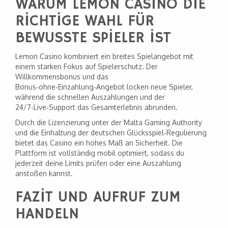
WARUM LEMON CASINO DIE
RICHTIGE WAHL FÜR
BEWUSSTE SPIELER IST
Lemon Casino kombiniert ein breites Spielangebot mit
einem starken Fokus auf Spielerschutz. Der
Willkommensbonus und das
Bonus‑ohne‑Einzahlung‑Angebot locken neue Spieler,
während die schnellen Auszahlungen und der
24/7‑Live‑Support das Gesamterlebnis abrunden.
Durch die Lizenzierung unter der Malta Gaming Authority
und die Einhaltung der deutschen Glücksspiel‑Regulierung
bietet das Casino ein hohes Maß an Sicherheit. Die
Plattform ist vollständig mobil optimiert, sodass du
jederzeit deine Limits prüfen oder eine Auszahlung
anstoßen kannst.
FAZIT UND AUFRUF ZUM
HANDELN