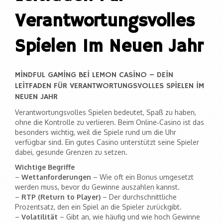
Verantwortungsvolles
Spielen Im Neuen Jahr
MINDFUL GAMING BEI LEMON CASINO – DEIN
LEITFADEN FÜR VERANTWORTUNGSVOLLES SPIELEN IM
NEUEN JAHR
Verantwortungsvolles Spielen bedeutet, Spaß zu haben,
ohne die Kontrolle zu verlieren. Beim Online‑Casino ist das
besonders wichtig, weil die Spiele rund um die Uhr
verfügbar sind. Ein gutes Casino unterstützt seine Spieler
dabei, gesunde Grenzen zu setzen.
Wichtige Begriffe
–
Wettanforderungen
– Wie oft ein Bonus umgesetzt
werden muss, bevor du Gewinne auszahlen kannst.
–
RTP (Return to Player)
– Der durchschnittliche
Prozentsatz, den ein Spiel an die Spieler zurückgibt.
–
Volatilität
– Gibt an, wie häufig und wie hoch Gewinne