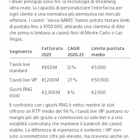
I driver principali sono tre: la tecnologia di streaming
ultra‑reale, la capacità di personalizzare l’interfaccia per
ogni cliente e una normativa più permissiva nei mercati
offshore. I casinò “senza AAMS” hanno potuto testare limiti
di puntata fino a €100 000, attirando una clientela di élite
che prima si limitava ai casinò fisici di Monte Carlo o Las
Vegas.
Fatturato
CAGR
Limite puntata
Segmento
2023
2020‑23
medio
Tavoli live
€850 M
12 %
€5 000
standard
Tavoli live VIP
€1,200 M
27 %
€50 000
Giochi RNG
€2,300 M
8 %
€2 000
(slot)
Il confronto con i giochi RNG è netto: mentre le slot
offrono un RTP medio del 96 %, i tavoli live VIP puntano su
margini più alti grazie a commissioni su side‑bet e a una
volatilità controllata che mantiene il bankroll del casinò
stabile. La differenza di esperienza è evidente: i VIP non
solo scommettono cifre più elevate, ma ricevono anche un