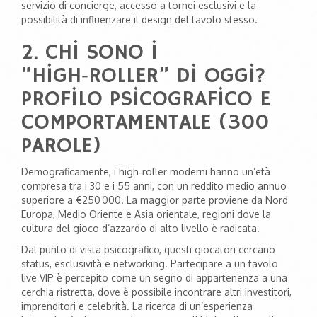
servizio di concierge, accesso a tornei esclusivi e la
possibilità di influenzare il design del tavolo stesso.
2. CHI SONO I
“HIGH‑ROLLER” DI OGGI?
PROFILO PSICOGRAFICO E
COMPORTAMENTALE (300
PAROLE)
Demograficamente, i high‑roller moderni hanno un’età
compresa tra i 30 e i 55 anni, con un reddito medio annuo
superiore a €250 000. La maggior parte proviene da Nord
Europa, Medio Oriente e Asia orientale, regioni dove la
cultura del gioco d’azzardo di alto livello è radicata.
Dal punto di vista psicografico, questi giocatori cercano
status, esclusività e networking. Partecipare a un tavolo
live VIP è percepito come un segno di appartenenza a una
cerchia ristretta, dove è possibile incontrare altri investitori,
imprenditori e celebrità. La ricerca di un’esperienza