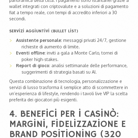
panoramica della città. I pagamenti sono istantanei grazie a
wallet integrati con criptovalute e a soluzioni di pagamento
fiat a tempo reale, con tempi di accredito inferiori a 30
secondi.
SERVIZI AGGIUNTIVI (BULLET LIST)
Assistente personale
: messaggi privati 24/7, gestione
richieste di aumento di limite.
Eventi offline
: inviti a gala a Monte Carlo, tornei di
poker high‑stakes.
Report di gioco
: analisi settimanale delle performance,
suggerimenti di strategia basati su AI.
Questa combinazione di tecnologia, personalizzazione e
servizi di lusso trasforma il semplice atto di scommettere in
un’esperienza di lifestyle, rendendo i tavoli live VIP la scelta
preferita dei giocatori più esigenti.
4. BENEFICI PER I CASINÒ:
MARGINI, FIDELIZZAZIONE E
BRAND POSITIONING (320