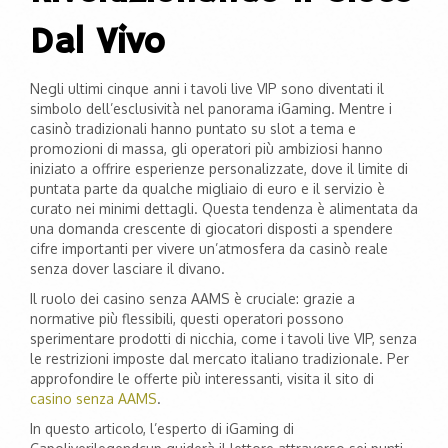
Dal Vivo
Negli ultimi cinque anni i tavoli live VIP sono diventati il
simbolo dell’esclusività nel panorama iGaming. Mentre i
casinò tradizionali hanno puntato su slot a tema e
promozioni di massa, gli operatori più ambiziosi hanno
iniziato a offrire esperienze personalizzate, dove il limite di
puntata parte da qualche migliaio di euro e il servizio è
curato nei minimi dettagli. Questa tendenza è alimentata da
una domanda crescente di giocatori disposti a spendere
cifre importanti per vivere un’atmosfera da casinò reale
senza dover lasciare il divano.
Il ruolo dei casino senza AAMS è cruciale: grazie a
normative più flessibili, questi operatori possono
sperimentare prodotti di nicchia, come i tavoli live VIP, senza
le restrizioni imposte dal mercato italiano tradizionale. Per
approfondire le offerte più interessanti, visita il sito di
casino senza AAMS
.
In questo articolo, l’esperto di iGaming di