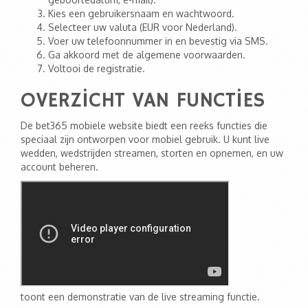
Kies een gebruikersnaam en wachtwoord.
Selecteer uw valuta (EUR voor Nederland).
Voer uw telefoonnummer in en bevestig via SMS.
Ga akkoord met de algemene voorwaarden.
Voltooi de registratie.
OVERZICHT VAN FUNCTIES
De bet365 mobiele website biedt een reeks functies die
speciaal zijn ontworpen voor mobiel gebruik. U kunt live
wedden, wedstrijden streamen, storten en opnemen, en uw
account beheren.
toont een demonstratie van de live streaming functie.