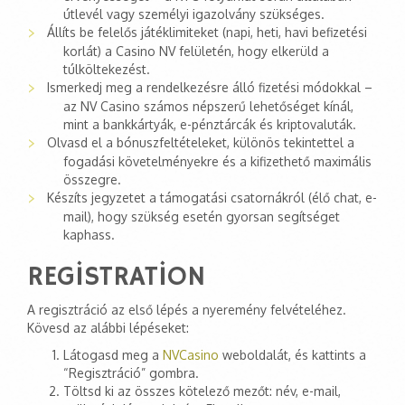
útlevél vagy személyi igazolvány szükséges.
Állíts be felelős játéklimiteket (napi, heti, havi befizetési
korlát) a Casino NV felületén, hogy elkerüld a
túlköltekezést.
Ismerkedj meg a rendelkezésre álló fizetési módokkal –
az NV Casino számos népszerű lehetőséget kínál,
mint a bankkártyák, e-pénztárcák és kriptovaluták.
Olvasd el a bónuszfeltételeket, különös tekintettel a
fogadási követelményekre és a kifizethető maximális
összegre.
Készíts jegyzetet a támogatási csatornákról (élő chat, e-
mail), hogy szükség esetén gyorsan segítséget
kaphass.
REGISTRATION
A regisztráció az első lépés a nyeremény felvételéhez.
Kövesd az alábbi lépéseket:
Látogasd meg a
NVCasino
weboldalát, és kattints a
“Regisztráció” gombra.
Töltsd ki az összes kötelező mezőt: név, e-mail,