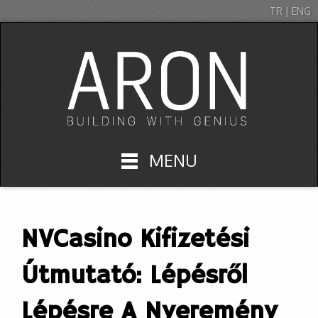
TR | ENG
MENU
NVCasino Kifizetési
Útmutató: Lépésről
Lépésre A Nyeremény