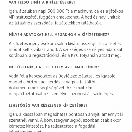
VAN FELSŐ LIMIT A KIFIZETÉSEKRE?
Igen, általában napi 500 000 Ft a maximum, de ez a játékos
VIP-státuszától függően emelkedhet. A heti és havi limitek
az általános szerződési feltételekben találhatók.
MILYEN ADATOKAT KELL MEGADNOM A KIFIZETÉSHEZ?
A kifizetés igénylésekor csak a kívánt összeget és a fizetési
módot kell kiválasztanod. A szükséges személyes adatokat
korábban, a regisztrációnál és a KYC folyamán adtad meg.
MI TÖRTÉNIK, HA ELFELEJTEM AZ E-MAIL-CÍMEM?
Vedd fel a kapcsolatot az ügyfélszolgálattal, és igazold
magad a biztonsági kérdések vagy a feltöltött
dokumentumok segítségével. Az e-mail-cím
megváltoztatásához személyes azonosítás szükséges.
LEHETŐSÉG VAN RÉSZLEGES KIFIZETÉSRE?
Igen, a kasszában megadhatsz pontosan annyit, amennyit ki
szeretnél venni. A bónuszegyenlegből azonban csak akkor
kérhetsz kifizetést, ha teljesítetted a fogadási
követelményeket.