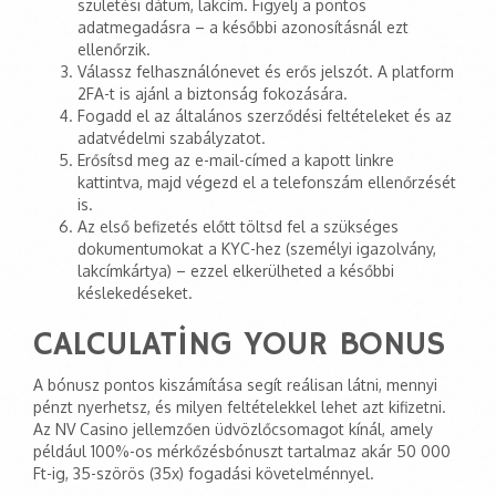
születési dátum, lakcím. Figyelj a pontos
adatmegadásra – a későbbi azonosításnál ezt
ellenőrzik.
Válassz felhasználónevet és erős jelszót. A platform
2FA-t is ajánl a biztonság fokozására.
Fogadd el az általános szerződési feltételeket és az
adatvédelmi szabályzatot.
Erősítsd meg az e-mail-címed a kapott linkre
kattintva, majd végezd el a telefonszám ellenőrzését
is.
Az első befizetés előtt töltsd fel a szükséges
dokumentumokat a KYC-hez (személyi igazolvány,
lakcímkártya) – ezzel elkerülheted a későbbi
késlekedéseket.
CALCULATING YOUR BONUS
A bónusz pontos kiszámítása segít reálisan látni, mennyi
pénzt nyerhetsz, és milyen feltételekkel lehet azt kifizetni.
Az NV Casino jellemzően üdvözlőcsomagot kínál, amely
például 100%-os mérkőzésbónuszt tartalmaz akár 50 000
Ft-ig, 35-szörös (35x) fogadási követelménnyel.