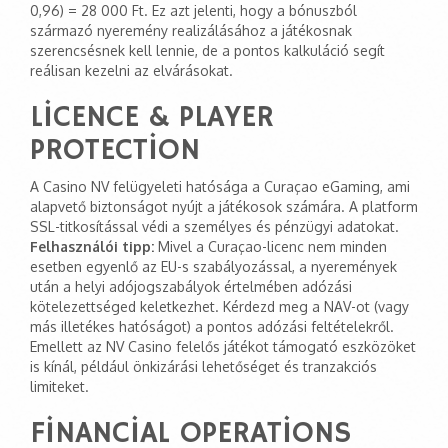
0,96) = 28 000 Ft. Ez azt jelenti, hogy a bónuszból
származó nyeremény realizálásához a játékosnak
szerencsésnek kell lennie, de a pontos kalkuláció segít
reálisan kezelni az elvárásokat.
LICENCE & PLAYER
PROTECTION
A Casino NV felügyeleti hatósága a Curaçao eGaming, ami
alapvető biztonságot nyújt a játékosok számára. A platform
SSL-titkosítással védi a személyes és pénzügyi adatokat.
Felhasználói tipp:
Mivel a Curaçao-licenc nem minden
esetben egyenlő az EU-s szabályozással, a nyeremények
után a helyi adójogszabályok értelmében adózási
kötelezettséged keletkezhet. Kérdezd meg a NAV-ot (vagy
más illetékes hatóságot) a pontos adózási feltételekről.
Emellett az NV Casino felelős játékot támogató eszközöket
is kínál, például önkizárási lehetőséget és tranzakciós
limiteket.
FINANCIAL OPERATIONS