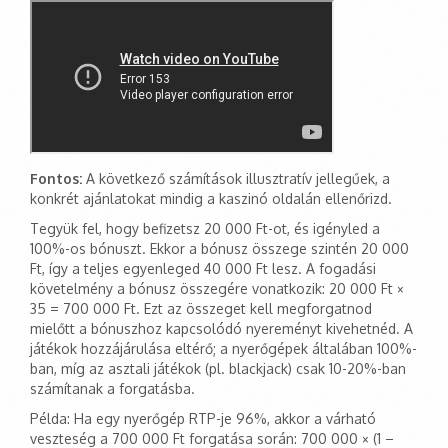
Fontos:
A következő számítások illusztratív jellegűek, a
konkrét ajánlatokat mindig a kaszinó oldalán ellenőrizd.
Tegyük fel, hogy befizetsz 20 000 Ft-ot, és igényled a
100%-os bónuszt. Ekkor a bónusz összege szintén 20 000
Ft, így a teljes egyenleged 40 000 Ft lesz. A fogadási
követelmény a bónusz összegére vonatkozik: 20 000 Ft ×
35 = 700 000 Ft. Ezt az összeget kell megforgatnod
mielőtt a bónuszhoz kapcsolódó nyereményt kivehetnéd. A
játékok hozzájárulása eltérő; a nyerőgépek általában 100%-
ban, míg az asztali játékok (pl. blackjack) csak 10-20%-ban
számítanak a forgatásba.
Példa: Ha egy nyerőgép RTP-je 96%, akkor a várható
veszteség a 700 000 Ft forgatása során: 700 000 × (1 –