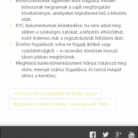
Bónuszfeltételek figyelmen kívül hagyása: minden
bónusznak megvannak a saját megforgatási
követelményei, amelyeket teljesítened kell a kifizetés
előtt.
KYC dokumentumok késlekedése: ha nem adod meg
időben a szükséges iratokat, a kifizetés elhúzódhat,
ezért érdemes már a regisztrációnál feltölteni őket.
Érzelmi fogadások: soha ne fogadj dühből vagy
csalódottságból – a racionális döntések hosszú
távon jobban megtérülnek.
Megfelelő bankrollmenedzsment hiánya: határozd meg
előre, mennyit szánsz fogadásra, és tartsd magad
ehhez a kerethez.
« How to File a Complaint at Verde-casino
Viggoslots Esports Betting: Coverage and Odds »