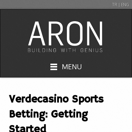
TR | ENG
MENU
Verdecasino Sports
Betting: Getting
Started