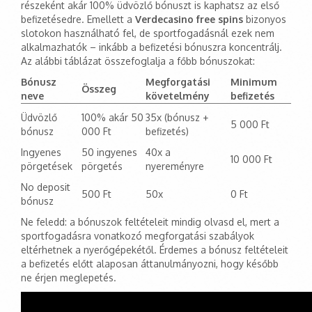
részeként akár 100% üdvözlő bónuszt is kaphatsz az első
befizetésedre. Emellett a
Verdecasino free spins
bizonyos
slotokon használható fel, de sportfogadásnál ezek nem
alkalmazhatók – inkább a befizetési bónuszra koncentrálj.
Az alábbi táblázat összefoglalja a főbb bónuszokat:
Bónusz
Megforgatási
Minimum
Összeg
neve
követelmény
befizetés
Üdvözlő
100% akár 50
35x (bónusz +
5 000 Ft
bónusz
000 Ft
befizetés)
Ingyenes
50 ingyenes
40x a
10 000 Ft
pörgetések
pörgetés
nyereményre
No deposit
500 Ft
50x
0 Ft
bónusz
Ne feledd: a bónuszok feltételeit mindig olvasd el, mert a
sportfogadásra vonatkozó megforgatási szabályok
eltérhetnek a nyerőgépekétől. Érdemes a bónusz feltételeit
a befizetés előtt alaposan áttanulmányozni, hogy később
ne érjen meglepetés.