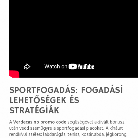
SPORTFOGADÁS: FOGADÁSI
LEHETŐSÉGEK ÉS
STRATÉGIÁK
A
Verdecasino promo code
segítségével aktivált bónusz
után vedd szemügyre a sportfogadási piacokat. A kínálat
rendkívül széles: labdarúgás, tenisz, kosárlabda, jégkorong,