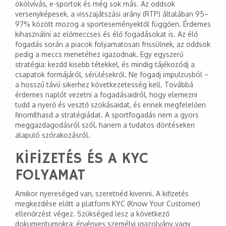
ökölvívás, e-sportok és még sok más. Az oddsok
versenyképesek, a visszajátszási arány (RTP) általában 95–
97% között mozog a sporteseményektől függően. Érdemes
kihasználni az előmeccses és élő fogadásokat is. Az élő
fogadás során a piacok folyamatosan frissülnek, az oddsok
pedig a meccs menetéhez igazodnak. Egy egyszerű
stratégia: kezdd kisebb tétekkel, és mindig tájékozódj a
csapatok formájáról, sérülésekről. Ne fogadj impulzusból –
a hosszú távú sikerhez következetesség kell. Továbbá
érdemes naplót vezetni a fogadásaidról, hogy elemezni
tudd a nyerő és vesztő szokásaidat, és ennek megfelelően
finomíthasd a stratégiádat. A sportfogadás nem a gyors
meggazdagodásról szól, hanem a tudatos döntéseken
alapuló szórakozásról.
KIFIZETÉS ÉS A KYC
FOLYAMAT
Amikor nyereséged van, szeretnéd kivenni. A kifizetés
megkezdése előtt a platform KYC (Know Your Customer)
ellenőrzést végez. Szükséged lesz a következő
dokumentumokra: érvényes személyi igazolvány vagy