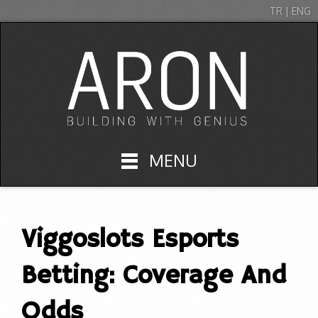
TR | ENG
MENU
Viggoslots Esports
Betting: Coverage And
Odds