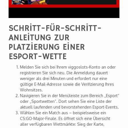
SCHRITT-FÜR-SCHRITT-
ANLEITUNG ZUR
PLATZIERUNG EINER
ESPORT-WETTE
Melden Sie sich bei Ihrem viggoslots-Konto an oder
registrieren Sie sich neu. Die Anmeldung dauert
weniger als drei Minuten und erfordert nur eine
gültige E-Mail-Adresse sowie die Verifizierung Ihres
Wohnsitzes.
Navigieren Sie in der Menüleiste zum Bereich „Esport“
oder „Sportwetten“. Dort sehen Sie eine Liste der
aktuell laufenden und bevorstehenden Esport-Events.
Wählen Sie ein Match aus – beispielsweise ein
CS:GO-Major-Finale. Es öffnet sich eine Übersicht
aller verfügbaren Wettmärkte: Sieg der Karte,