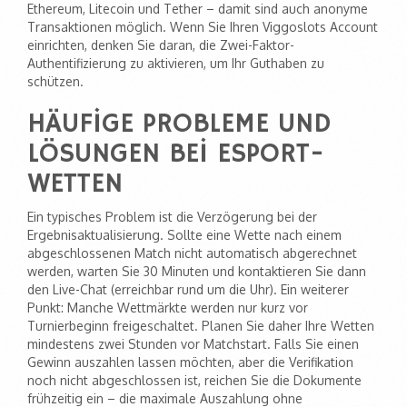
Ethereum, Litecoin und Tether – damit sind auch anonyme
Transaktionen möglich. Wenn Sie Ihren Viggoslots Account
einrichten, denken Sie daran, die Zwei-Faktor-
Authentifizierung zu aktivieren, um Ihr Guthaben zu
schützen.
HÄUFIGE PROBLEME UND
LÖSUNGEN BEI ESPORT-
WETTEN
Ein typisches Problem ist die Verzögerung bei der
Ergebnisaktualisierung. Sollte eine Wette nach einem
abgeschlossenen Match nicht automatisch abgerechnet
werden, warten Sie 30 Minuten und kontaktieren Sie dann
den Live-Chat (erreichbar rund um die Uhr). Ein weiterer
Punkt: Manche Wettmärkte werden nur kurz vor
Turnierbeginn freigeschaltet. Planen Sie daher Ihre Wetten
mindestens zwei Stunden vor Matchstart. Falls Sie einen
Gewinn auszahlen lassen möchten, aber die Verifikation
noch nicht abgeschlossen ist, reichen Sie die Dokumente
frühzeitig ein – die maximale Auszahlung ohne