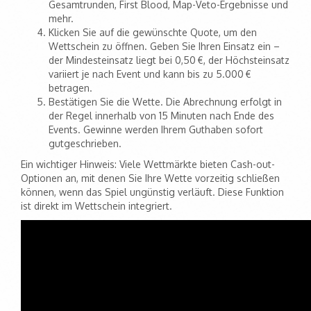
Gesamtrunden, First Blood, Map-Veto-Ergebnisse und
mehr.
Klicken Sie auf die gewünschte Quote, um den
Wettschein zu öffnen. Geben Sie Ihren Einsatz ein –
der Mindesteinsatz liegt bei 0,50 €, der Höchsteinsatz
variiert je nach Event und kann bis zu 5.000 €
betragen.
Bestätigen Sie die Wette. Die Abrechnung erfolgt in
der Regel innerhalb von 15 Minuten nach Ende des
Events. Gewinne werden Ihrem Guthaben sofort
gutgeschrieben.
Ein wichtiger Hinweis: Viele Wettmärkte bieten Cash-out-
Optionen an, mit denen Sie Ihre Wette vorzeitig schließen
können, wenn das Spiel ungünstig verläuft. Diese Funktion
ist direkt im Wettschein integriert.